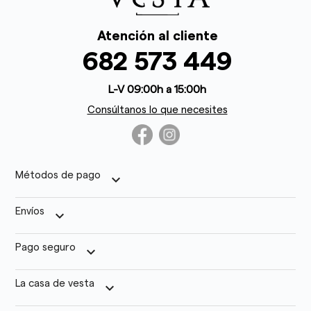
Atención al cliente
682 573 449
L-V 09:00h a 15:00h
Consúltanos lo que necesites
Métodos de pago
keyboard_arrow_down
Envíos
keyboard_arrow_down
Pago seguro
keyboard_arrow_down
La casa de vesta
keyboard_arrow_down