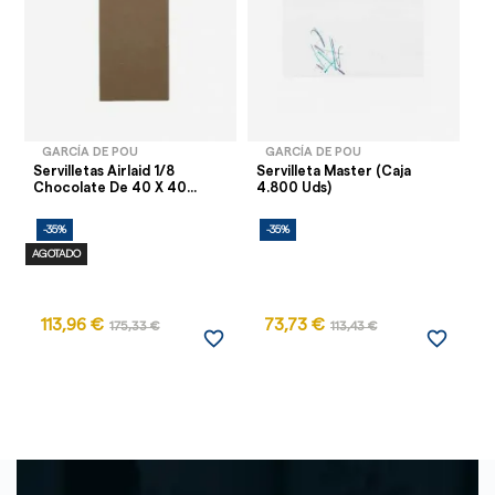
GARCÍA DE POU
GARCÍA DE POU
Servilletas Airlaid 1/8
Servilleta Master (Caja
Se
Chocolate De 40 X 40...
4.800 Uds)
Ch
-35%
-35%
-
AGOTADO
113,96 €
73,73 €
1
175,33 €
113,43 €
favorite_border
favorite_border