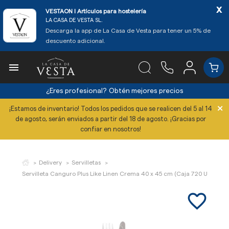
x
VESTAON l Artículos para hostelería
LA CASA DE VESTA SL.
Descarga la app de La Casa de Vesta para tener un 5% de
descuento adicional.

¿Eres profesional?
Obtén mejores precios
×
¡Estamos de inventario! Todos los pedidos que se realicen del 5 al 14
de agosto, serán enviados a partir del 18 de agosto. ¡Gracias por
confiar en nosotros!
Delivery
Servilletas
Servilleta Canguro Plus Like Linen Crema 40 x 45 cm (Caja 720 Uds)
favorite_border