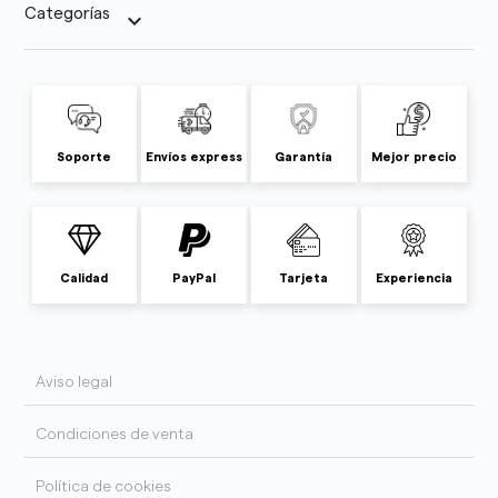
Categorías
keyboard_arrow_down
Soporte
Envíos express
Garantía
Mejor precio
Calidad
PayPal
Tarjeta
Experiencia
Aviso legal
Condiciones de venta
Política de cookies