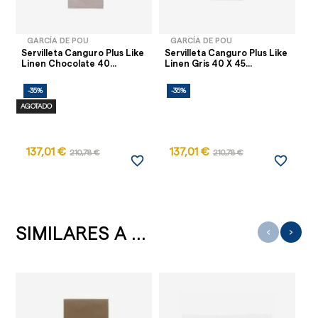
GARCÍA DE POU
GARCÍA DE POU
Servilleta Canguro Plus Like
Servilleta Canguro Plus Like
Linen Chocolate 40...
Linen Gris 40 X 45...
-35%
-35%
AGOTADO
137,01 €
137,01 €
210,78 €
210,78 €
favorite_border
favorite_border
SIMILARES A ...
‹
›