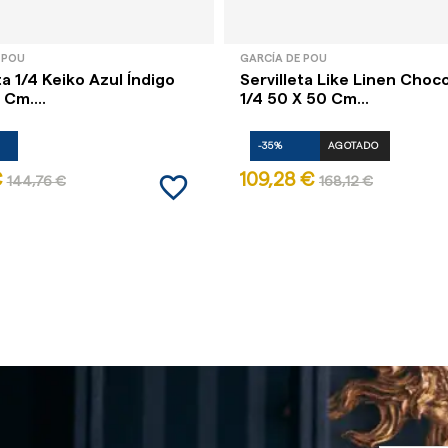
 POU
GARCÍA DE POU
ta 1/4 Keiko Azul Índigo
Servilleta Like Linen Choc
Cm....
1/4 50 X 50 Cm...
-35%
AGOTADO
favorite_border
€
109,28 €
144,76 €
168,12 €