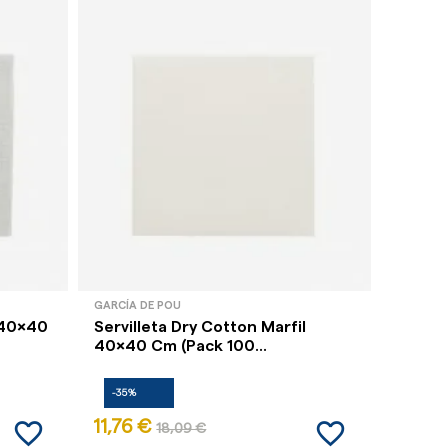
GARCÍA DE POU
GARCÍA 
 40x40
Servilleta Dry Cotton Marfil
Servil
40x40 Cm (Pack 100...
40x40 
-35%
-35%
favorite_border
favorite_border
11,76 €
11,76 
18,09 €