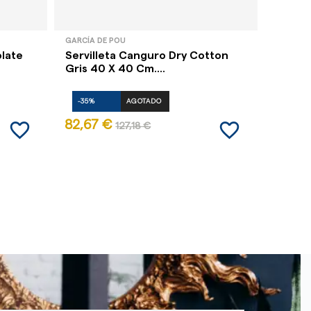
GARCÍA DE POU
GARCÍA 
olate
Servilleta Canguro Dry Cotton
Servil
Gris 40 X 40 Cm....
Cm (pa
-35%
AGOTADO
-35%
favorite_border
favorite_border
82,67 €
2,15 €
127,18 €