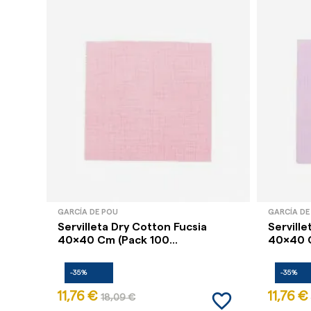
GARCÍA DE POU
GARCÍA DE
Servilleta Dry Cotton Fucsia
Servill
40x40 Cm (Pack 100...
40x40 C
-35%
-35%
favorite_border
11,76 €
11,76 €
18,09 €