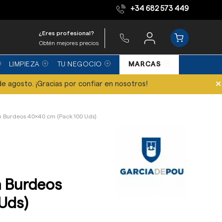
+34 682 573 449
Equipo de expertos
¿Eres profesional?
Obtén mejores precios
LIMPIEZA
TU NEGOCIO
MARCAS
×
de agosto. ¡Gracias por confiar en nosotros!
on Burdeos 40x40 cm (Pack 100 Uds)
n Burdeos
Uds)