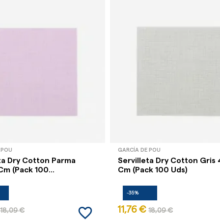
 POU
GARCÍA DE POU
eta Dry Cotton Parma
Servilleta Dry Cotton Gris
m (Pack 100...
Cm (Pack 100 Uds)
-35%
favorite_border
11,76 €
18,09 €
18,09 €