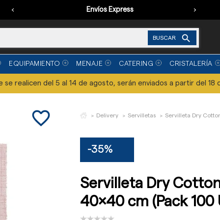
‹
Envíos Express
›

BUSCAR
EQUIPAMIENTO
MENAJE
CATERING
CRISTALERÍA
se realicen del 5 al 14 de agosto, serán enviados a partir del 18 
favorite_border
Delivery
Servilletas
Servilleta Dry Cott
-35%
Servilleta Dry Cotto
40x40 cm (Pack 100 