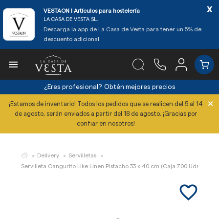
x
VESTAON l Artículos para hostelería
LA CASA DE VESTA SL.
Descarga la app de La Casa de Vesta para tener un 5% de
descuento adicional.

¿Eres profesional?
Obtén mejores precios
×
¡Estamos de inventario! Todos los pedidos que se realicen del 5 al 14
de agosto, serán enviados a partir del 18 de agosto. ¡Gracias por
confiar en nosotros!
Delivery
Servilletas
Servilleta Cangurito Like Linen Pistacho 33 x 40 cm (Caja 700 Uds)
favorite_border