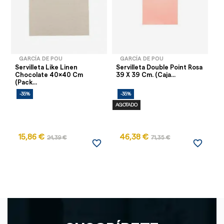
GARCÍA DE POU
GARCÍA DE POU
Servilleta Like Linen
Servilleta Double Point Rosa
Se
Chocolate 40x40 Cm
39 X 39 Cm. (Caja...
Ci
(Pack...
-35%
-35%
-
AGOTADO
15,86 €
46,38 €
5
24,39 €
71,35 €
favorite_border
favorite_border