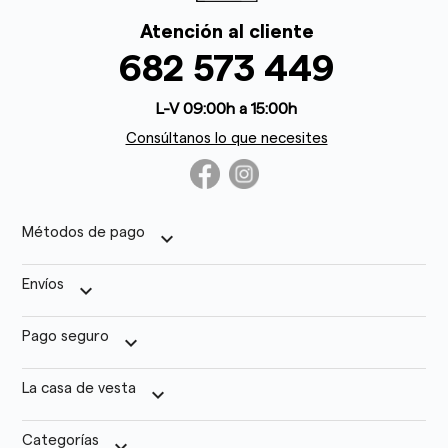
Atención al cliente
682 573 449
L-V 09:00h a 15:00h
Consúltanos lo que necesites
Métodos de pago
keyboard_arrow_down
Envíos
keyboard_arrow_down
Pago seguro
keyboard_arrow_down
La casa de vesta
keyboard_arrow_down
Categorías
keyboard_arrow_down