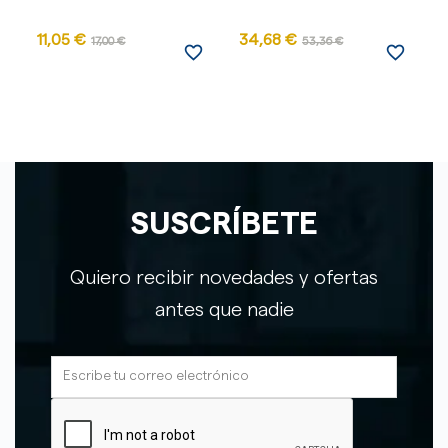
11,05 €
34,68 €
1
17,00 €
53,36 €
favorite_border
favorite_border
SUSCRÍBETE
Quiero recibir novedades y ofertas
antes que nadie