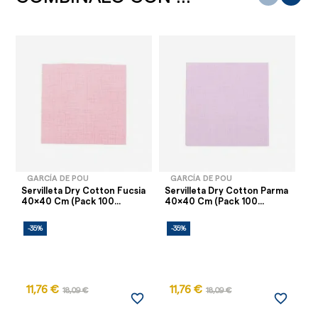
GARCÍA DE POU
GARCÍA DE POU
Servilleta Dry Cotton Fucsia
Servilleta Dry Cotton Parma
Se
40x40 Cm (Pack 100...
40x40 Cm (Pack 100...
40
-35%
-35%
-
11,76 €
11,76 €
1
18,09 €
18,09 €
favorite_border
favorite_border