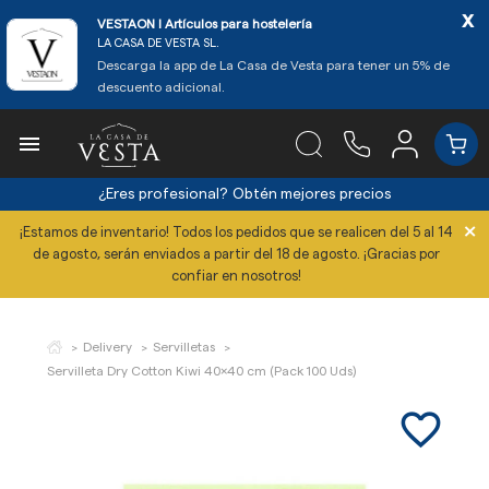
x
VESTAON l Artículos para hostelería
LA CASA DE VESTA SL.
Descarga la app de La Casa de Vesta para tener un 5% de
descuento adicional.

¿Eres profesional?
Obtén mejores precios
×
¡Estamos de inventario! Todos los pedidos que se realicen del 5 al 14
de agosto, serán enviados a partir del 18 de agosto. ¡Gracias por
confiar en nosotros!
Delivery
Servilletas
Servilleta Dry Cotton Kiwi 40x40 cm (Pack 100 Uds)
favorite_border