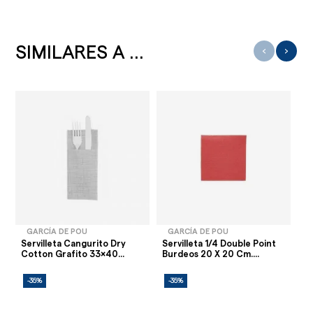
SIMILARES A ...
‹
›
GARCÍA DE POU
GARCÍA DE POU
Servilleta Cangurito Dry
Servilleta 1/4 Double Point
Se
Cotton Grafito 33x40...
Burdeos 20 X 20 Cm....
Li
-35%
-35%
-