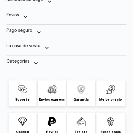
keyboard_arrow_down
Envíos
keyboard_arrow_down
Pago seguro
keyboard_arrow_down
La casa de vesta
keyboard_arrow_down
Categorías
keyboard_arrow_down
Soporte
Envíos express
Garantía
Mejor precio
Calidad
PayPal
Tarjeta
Experiencia