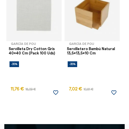
GARCÍA DE POU
GARCÍA DE POU
Servilleta Dry Cotton Gris
Servilletero Bambú Natural
Se
40x40 Cm (Pack 100 Uds)
13,5x13,5x10 Cm
Ma
-35%
-35%
-
11,76 €
7,02 €
18,09 €
10,81 €
favorite_border
favorite_border