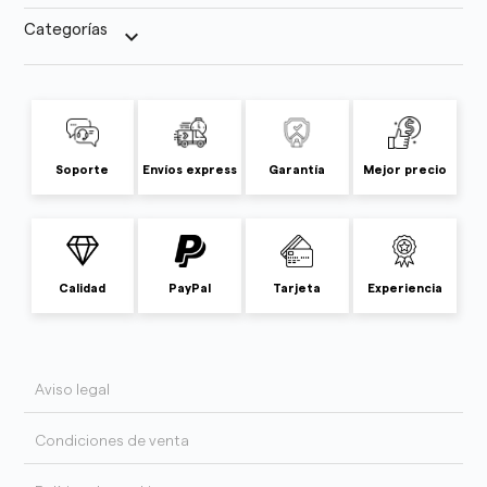
Categorías
keyboard_arrow_down
Soporte
Envíos express
Garantía
Mejor precio
Calidad
PayPal
Tarjeta
Experiencia
Aviso legal
Condiciones de venta