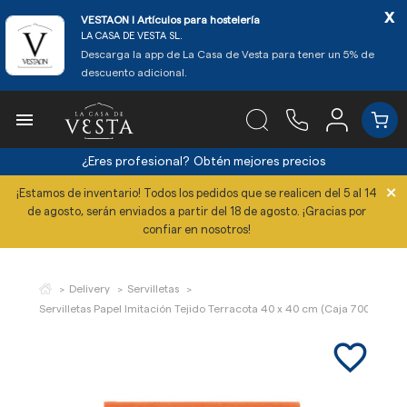
x
VESTAON l Artículos para hostelería
LA CASA DE VESTA SL.
Descarga la app de La Casa de Vesta para tener un 5% de
descuento adicional.

¿Eres profesional?
Obtén mejores precios
×
¡Estamos de inventario! Todos los pedidos que se realicen del 5 al 14
de agosto, serán enviados a partir del 18 de agosto. ¡Gracias por
confiar en nosotros!
Delivery
Servilletas
Servilletas Papel Imitación Tejido Terracota 40 x 40 cm (Caja 700 Uds)
favorite_border