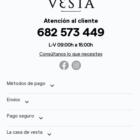
Atención al cliente
682 573 449
L-V 09:00h a 15:00h
Consúltanos lo que necesites
Métodos de pago
keyboard_arrow_down
Envíos
keyboard_arrow_down
Pago seguro
keyboard_arrow_down
La casa de vesta
keyboard_arrow_down