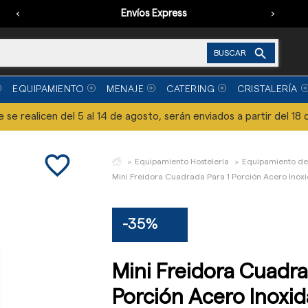
‹
Envíos Express
›

BUSCAR
EQUIPAMIENTO
MENAJE
CATERING
CRISTALERÍA
se realicen del 5 al 14 de agosto, serán enviados a partir del 18 
favorite_border
Equipamiento Hostelería
Equipamiento de
Mini Freidora Cuadrada Para 1 Porción Acero Inoxi
-35%
Mini Freidora Cuadra
Porción Acero Inoxida