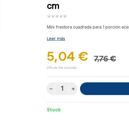
cm
Mini freidora cuadrada para 1 porción acer
Leer más
5,04 €
7,76 €
21% de IVA incluido.
Stock