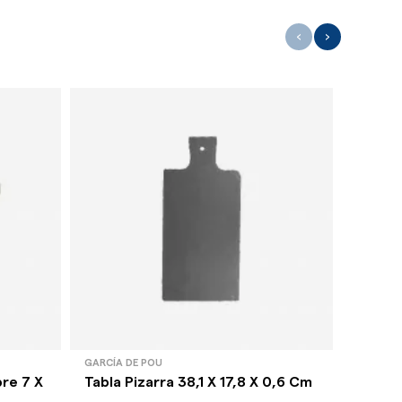
‹
›
GARCÍA DE POU
GARCÍA 
re 7 X
Tabla Pizarra 38,1 X 17,8 X 0,6 Cm
Cesta 
28 X 20