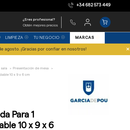
+34 682 573 449
Equipo de expertos
¿Eres profesional?
Obtén mejores precios
LIMPIEZA
TU NEGOCIO
MARCAS
×
de agosto. ¡Gracias por confiar en nosotros!
 sala
Presentación de mesa
dable 10 x 9 x 6 cm
da Para 1
ble 10 x 9 x 6