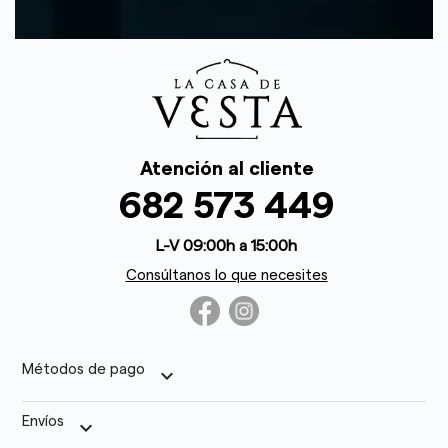
Atención al cliente
682 573 449
L-V 09:00h a 15:00h
Consúltanos lo que necesites
Métodos de pago
keyboard_arrow_down
Envíos
keyboard_arrow_down