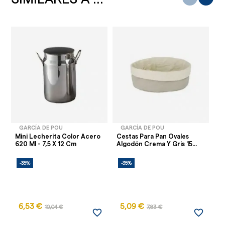
GARCÍA DE POU
GARCÍA DE POU
Mini Lecherita Color Acero
Cestas Para Pan Ovales
Ma
620 Ml - 7,5 X 12 Cm
Algodón Crema Y Gris 15...
Bo
-35%
-35%
-
AG
6,53 €
5,09 €
10,04 €
7,83 €
favorite_border
favorite_border