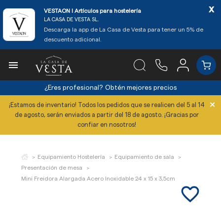
x
VESTAON l Artículos para hostelería
LA CASA DE VESTA SL.
Descarga la app de La Casa de Vesta para tener un 5% de
descuento adicional.

¿Eres profesional?
Obtén mejores precios
×
¡Estamos de inventario! Todos los pedidos que se realicen del 5 al 14
de agosto, serán enviados a partir del 18 de agosto. ¡Gracias por
confiar en nosotros!
Equipamiento Hostelería
Equipamiento de sala
Presentación de mesa
Mini Freidora Alargada Acero Inoxidable 24 x 15 x 3,5cm
favorite_border