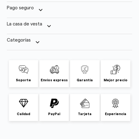
Pago seguro
keyboard_arrow_down
La casa de vesta
keyboard_arrow_down
Categorías
keyboard_arrow_down
Soporte
Envíos express
Garantía
Mejor precio
Calidad
PayPal
Tarjeta
Experiencia