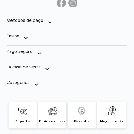
Métodos de pago
keyboard_arrow_down
Envíos
keyboard_arrow_down
Pago seguro
keyboard_arrow_down
La casa de vesta
keyboard_arrow_down
Categorías
keyboard_arrow_down
Soporte
Envíos express
Garantía
Mejor precio