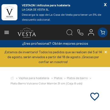
x
VESTAON l Artículos para hostelería
LA CASA DE VESTA SL.
Descarga la app de La Casa de Vesta para tener un 5% de
descuento adicional.

¿Eres profesional?
Obtén mejores precios
×
¡Estamos de inventario! Todos los pedidos que se realicen del 5 al 14
de agosto, serán enviados a partir del 18 de agosto. ¡Gracias por
confiar en nosotros!
Vajillas para hostelería
Platos
Platos de barro
Plato Barro Vulcano Color Marrón 31 cm (Caja 8 uds)
favorite_border