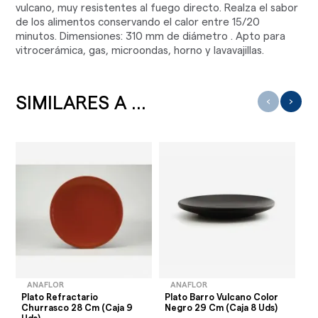
vulcano, muy resistentes al fuego directo. Realza el sabor
de los alimentos conservando el calor entre 15/20
minutos. Dimensiones: 310 mm de diámetro . Apto para
vitrocerámica, gas, microondas, horno y lavavajillas.
SIMILARES A ...
‹
›
ANAFLOR
ANAFLOR
Plato Refractario
Plato Barro Vulcano Color
Pl
Churrasco 28 Cm (Caja 9
Negro 29 Cm (Caja 8 Uds)
Ch