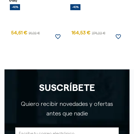
Uds)
Ud
-40%
-40%
54,61 €
164,53 €
91,02 €
274,22 €
favorite_border
favorite_border
SUSCRÍBETE
Quiero recibir novedades y ofertas
antes que nadie