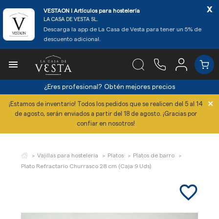
x
VESTAON l Artículos para hostelería
LA CASA DE VESTA SL.
Descarga la app de La Casa de Vesta para tener un 5% de
descuento adicional.

¿Eres profesional?
Obtén mejores precios
×
¡Estamos de inventario! Todos los pedidos que se realicen del 5 al 14
de agosto, serán enviados a partir del 18 de agosto. ¡Gracias por
confiar en nosotros!
Vajillas para hostelería
Platos
Platos de barro
Plato Refractario Churrasco 28 cm (Caja 9 Uds)
favorite_border