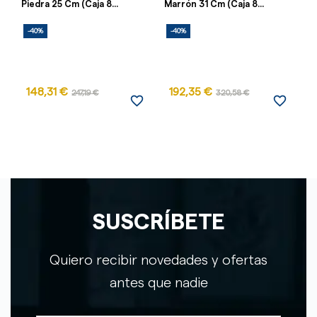
Piedra 25 Cm (Caja 8...
Marrón 31 Cm (Caja 8...
Ne
-40%
-40%
148,31 €
192,35 €
247,19 €
320,58 €
favorite_border
favorite_border
SUSCRÍBETE
Quiero recibir novedades y ofertas
antes que nadie