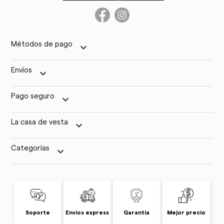
Métodos de pago
keyboard_arrow_down
Envíos
keyboard_arrow_down
Pago seguro
keyboard_arrow_down
La casa de vesta
keyboard_arrow_down
Categorías
keyboard_arrow_down
Soporte
Envíos express
Garantía
Mejor precio