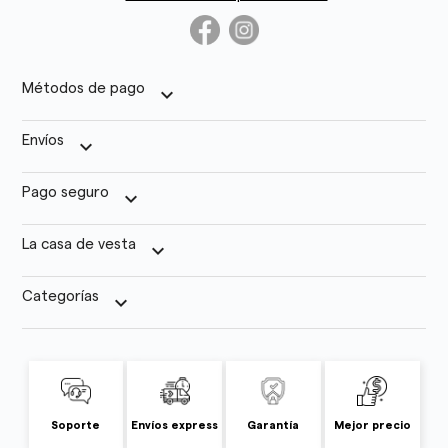
Métodos de pago
keyboard_arrow_down
Envíos
keyboard_arrow_down
Pago seguro
keyboard_arrow_down
La casa de vesta
keyboard_arrow_down
Categorías
keyboard_arrow_down
Soporte
Envíos express
Garantía
Mejor precio