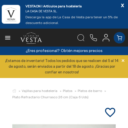
x
VESTAON l Artículos para hostelería
LA CASA DE VESTA SL.
Descarga la app de La Casa de Vesta para tener un 5% de
descuento adicional.

¿Eres profesional?
Obtén mejores precios
×
¡Estamos de inventario! Todos los pedidos que se realicen del 5 al 14
de agosto, serán enviados a partir del 18 de agosto. ¡Gracias por
confiar en nosotros!
Vajillas para hostelería
Platos
Platos de barro
Plato Refractario Churrasco 26 cm (Caja 6 Uds)
favorite_border