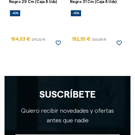
Negro 29 Cm (Caja 8 Uds)
Negro 31 Cm (Caja 8 Uds)
Ma
-40%
-40%
164,53 €
192,35 €
274,22 €
320,58 €
favorite_border
favorite_border
SUSCRÍBETE
Quiero recibir novedades y ofertas
antes que nadie