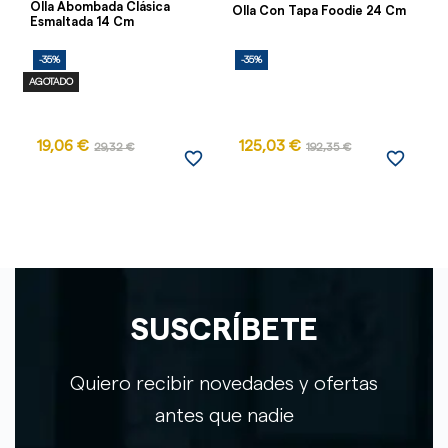
Olla Abombada Clásica
Ol
Olla Con Tapa Foodie 24 Cm
Esmaltada 14 Cm
Cl
-35%
-35%
-
AGOTADO
19,06 €
125,03 €
29,32 €
192,35 €
favorite_border
favorite_border
SUSCRÍBETE
Quiero recibir novedades y ofertas
antes que nadie