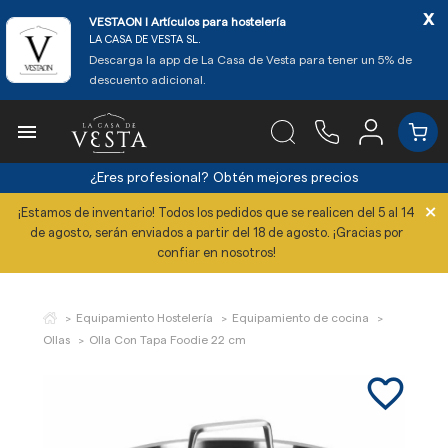
x
VESTAON l Artículos para hostelería
LA CASA DE VESTA SL.
Descarga la app de La Casa de Vesta para tener un 5% de
descuento adicional.

¿Eres profesional?
Obtén mejores precios
×
¡Estamos de inventario! Todos los pedidos que se realicen del 5 al 14
de agosto, serán enviados a partir del 18 de agosto. ¡Gracias por
confiar en nosotros!
Equipamiento Hostelería
Equipamiento de cocina
Ollas
Olla Con Tapa Foodie 22 cm
favorite_border