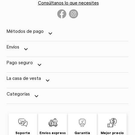
Consúltanos lo que necesites
Métodos de pago
keyboard_arrow_down
Envíos
keyboard_arrow_down
Pago seguro
keyboard_arrow_down
La casa de vesta
keyboard_arrow_down
Categorías
keyboard_arrow_down
Soporte
Envíos express
Garantía
Mejor precio