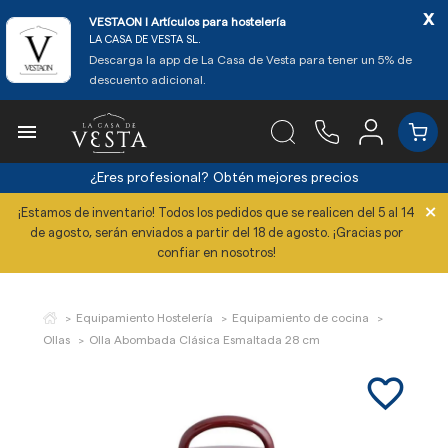
x
VESTAON l Artículos para hostelería
LA CASA DE VESTA SL.
Descarga la app de La Casa de Vesta para tener un 5% de
descuento adicional.

¿Eres profesional?
Obtén mejores precios
×
¡Estamos de inventario! Todos los pedidos que se realicen del 5 al 14
de agosto, serán enviados a partir del 18 de agosto. ¡Gracias por
confiar en nosotros!
Equipamiento Hostelería
Equipamiento de cocina
Ollas
Olla Abombada Clásica Esmaltada 28 cm
favorite_border