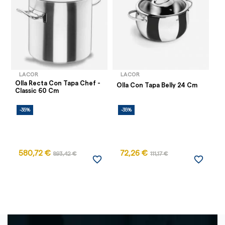
LACOR
LACOR
Olla Recta Con Tapa Chef -
Ol
Olla Con Tapa Belly 24 Cm
Classic 60 Cm
C
-35%
-35%
-
580,72 €
72,26 €
893,42 €
111,17 €
favorite_border
favorite_border