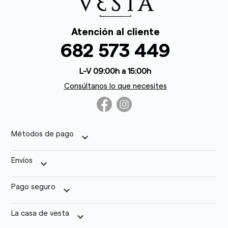
Atención al cliente
682 573 449
L-V 09:00h a 15:00h
Consúltanos lo que necesites
Métodos de pago
keyboard_arrow_down
Envíos
keyboard_arrow_down
Pago seguro
keyboard_arrow_down
La casa de vesta
keyboard_arrow_down