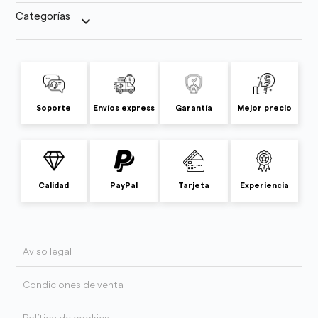
Categorías
keyboard_arrow_down
Soporte
Envíos express
Garantía
Mejor precio
Calidad
PayPal
Tarjeta
Experiencia
Aviso legal
Condiciones de venta