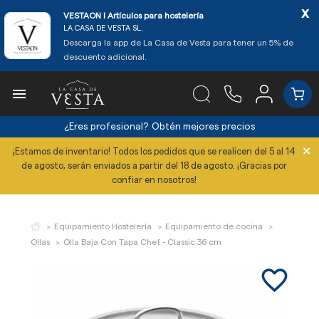
x
VESTAON l Artículos para hostelería
LA CASA DE VESTA SL.
Descarga la app de La Casa de Vesta para tener un 5% de
descuento adicional.

¿Eres profesional?
Obtén mejores precios
×
¡Estamos de inventario! Todos los pedidos que se realicen del 5 al 14
de agosto, serán enviados a partir del 18 de agosto. ¡Gracias por
confiar en nosotros!
Equipamiento Hostelería
Equipamiento de cocina
Ollas
Olla Baja Con Tapa Chef - Classic 36 cm
favorite_border