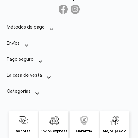
Métodos de pago
keyboard_arrow_down
Envíos
keyboard_arrow_down
Pago seguro
keyboard_arrow_down
La casa de vesta
keyboard_arrow_down
Categorías
keyboard_arrow_down
Soporte
Envíos express
Garantía
Mejor precio