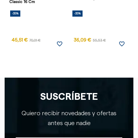
Classic 16 Cm
-35%
-35%
-
45,51 €
36,09 €
70,01 €
55,53 €
favorite_border
favorite_border
SUSCRÍBETE
Quiero recibir novedades y ofertas
antes que nadie