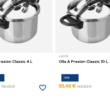
LACOR
resión Classic 4 L
Olla A Presión Classic 10 L
-35%
favorite_border
93,48 €
110,03 €
143,82 €