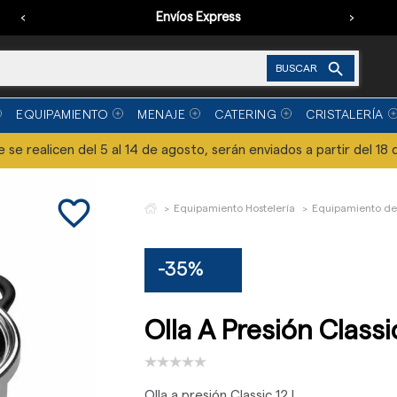
‹
Envíos Express
›

BUSCAR
EQUIPAMIENTO
MENAJE
CATERING
CRISTALERÍA
se realicen del 5 al 14 de agosto, serán enviados a partir del 18 
favorite_border
Equipamiento Hostelería
Equipamiento de
-35%
Olla A Presión Classi
Olla a presión Classic 12 L