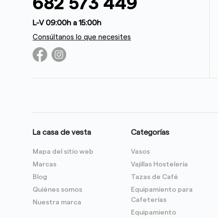
682 573 449
L-V 09:00h a 15:00h
Consúltanos lo que necesites
La casa de vesta
Categorías
Mapa del sitio web
Vasos
Marcas
Vajillas Hostelería
Blog
Tazas de Café
Quiénes somos
Equipamiento para
Cafeterías
Nuestra marca
Equipamiento