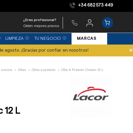
+34 682 573 449
Equipo de expertos
¿Eres profesional?
Obtén mejores precios
LIMPIEZA
TU NEGOCIO
MARCAS
×
de agosto. ¡Gracias por confiar en nosotros!
 cocina
Ollas
Ollas a presión
Olla A Presión Classic 12 L
c 12 L