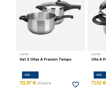
LACOR
LACOR
Set 2 Ollas A Presión Tempo
Olla A P
-35%
-35%
favorite_border
112,97 €
71,52 €
173,80 €