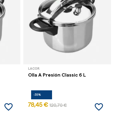
LACOR
LACOR
Olla A Presión Classic 6 L
Olla A
-35%
-35%
favorite_border
favorite_border
78,45 €
85,81
120,70 €