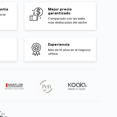
ntía
Mejor precio
garantizado
s te
Comparado con las webs
más destacadas del sector
Experiencia
Más de 10 años en el negocio
offline