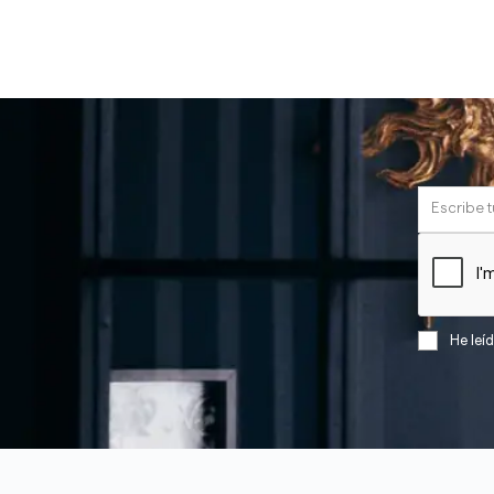
He leí