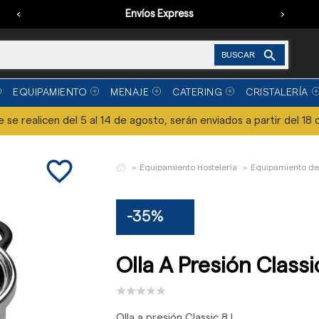
‹
Envíos Express
›

BUSCAR
EQUIPAMIENTO
MENAJE
CATERING
CRISTALERÍA
se realicen del 5 al 14 de agosto, serán enviados a partir del 18 
favorite_border
Equipamiento Hostelería
Equipamiento de
-35%
Olla A Presión Classi
Olla a presión Classic 8 L