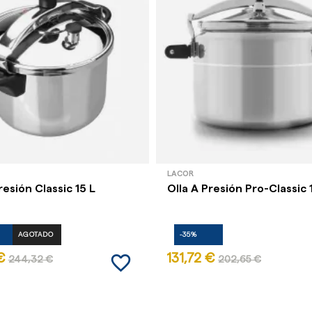
LACOR
resión Classic 15 L
Olla A Presión Pro-Classic 
AGOTADO
-35%
favorite_border
€
131,72 €
244,32 €
202,65 €