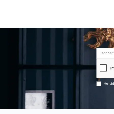
He leí