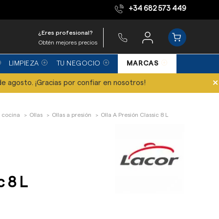
+34 682 573 449
Equipo de expertos
¿Eres profesional?
Obtén mejores precios
LIMPIEZA
TU NEGOCIO
MARCAS
×
de agosto. ¡Gracias por confiar en nosotros!
 cocina
Ollas
Ollas a presión
Olla A Presión Classic 8 L
c 8 L