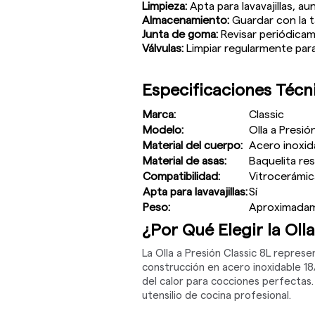
Limpieza:
Apta para lavavajillas, a
Almacenamiento:
Guardar con la t
Junta de goma:
Revisar periódica
Válvulas:
Limpiar regularmente par
Especificaciones Técn
Marca:
Classic
Modelo:
Olla a Presió
Material del cuerpo:
Acero inoxid
Material de asas:
Baquelita res
Compatibilidad:
Vitrocerámica
Apta para lavavajillas:
Sí
Peso:
Aproximadam
¿Por Qué Elegir la Olla
La Olla a Presión Classic 8L represe
construcción en acero inoxidable 18
del calor para cocciones perfectas.
utensilio de cocina profesional.