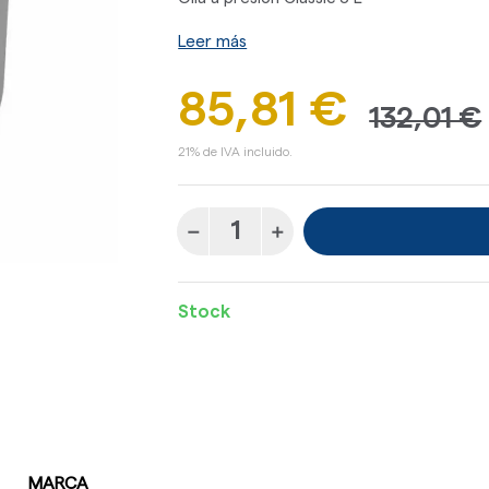
Leer más
85,81 €
132,01 €
21% de IVA incluido.
Stock
MARCA