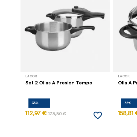
LACOR
LACOR
Set 2 Ollas A Presión Tempo
Olla A P
-35%
-35%
favorite_border
112,97 €
158,81 
173,80 €