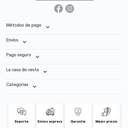
Métodos de pago
keyboard_arrow_down
Envíos
keyboard_arrow_down
Pago seguro
keyboard_arrow_down
La casa de vesta
keyboard_arrow_down
Categorías
keyboard_arrow_down
Soporte
Envíos express
Garantía
Mejor precio