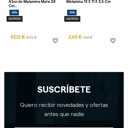
A'bordo Melamina Mate 28
Melamina 13 X 11 X 3,5 Cm
Cm...
-35%
-35%
-
AGOTADO
AGOTADO
AG
53,12 €
2,63 €
2
81,72 €
4,04 €
favorite_border
favorite_border
SUSCRÍBETE
Quiero recibir novedades y ofertas
antes que nadie