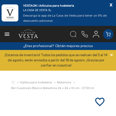
x
VESTAON l Artículos para hostelería
LA CASA DE VESTA SL.
Descarga la app de La Casa de Vesta para tener un 5% de
descuento adicional.

¿Eres profesional?
Obtén mejores precios
×
¡Estamos de inventario! Todos los pedidos que se realicen del 5 al 14
de agosto, serán enviados a partir del 18 de agosto. ¡Gracias por
confiar en nosotros!
Vajillas para hostelería
Melamina
Bol Cuadrado Blanco Melamina 24 x 24 x 10 cm - 3.700 ml
favorite_border