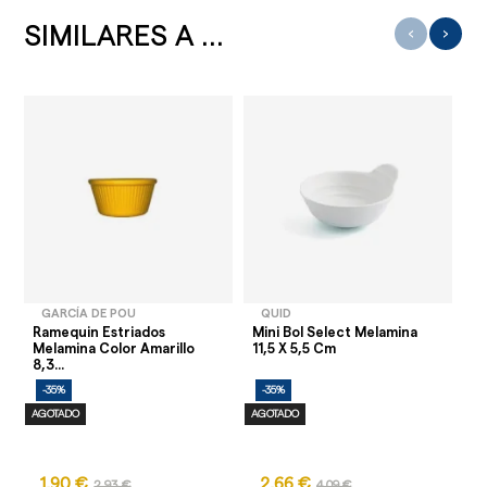
SIMILARES A ...
‹
›
GARCÍA DE POU
QUID
Ramequin Estriados
Mini Bol Select Melamina
Ra
Melamina Color Amarillo
11,5 X 5,5 Cm
Me
8,3...
Cm
-35%
-35%
-
AGOTADO
AGOTADO
1,90 €
2,66 €
1
2,93 €
4,09 €