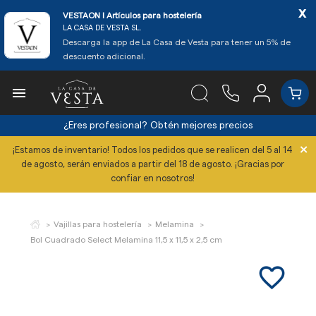
x
VESTAON l Artículos para hostelería
LA CASA DE VESTA SL.
Descarga la app de La Casa de Vesta para tener un 5% de
descuento adicional.

¿Eres profesional?
Obtén mejores precios
×
¡Estamos de inventario! Todos los pedidos que se realicen del 5 al 14
de agosto, serán enviados a partir del 18 de agosto. ¡Gracias por
confiar en nosotros!
Vajillas para hostelería
Melamina
Bol Cuadrado Select Melamina 11,5 x 11,5 x 2,5 cm
favorite_border