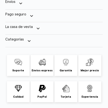
Envíos
keyboard_arrow_down
Pago seguro
keyboard_arrow_down
La casa de vesta
keyboard_arrow_down
Categorías
keyboard_arrow_down
Soporte
Envíos express
Garantía
Mejor precio
Calidad
PayPal
Tarjeta
Experiencia