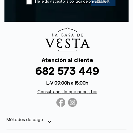
He leído y acepto la
política de privacidad
Atención al cliente
682 573 449
L-V 09:00h a 15:00h
Consúltanos lo que necesites
Métodos de pago
keyboard_arrow_down