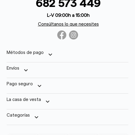
682 573 449
L-V 09:00h a 15:00h
Consúltanos lo que necesites
Métodos de pago
keyboard_arrow_down
Envíos
keyboard_arrow_down
Pago seguro
keyboard_arrow_down
La casa de vesta
keyboard_arrow_down
Categorías
keyboard_arrow_down