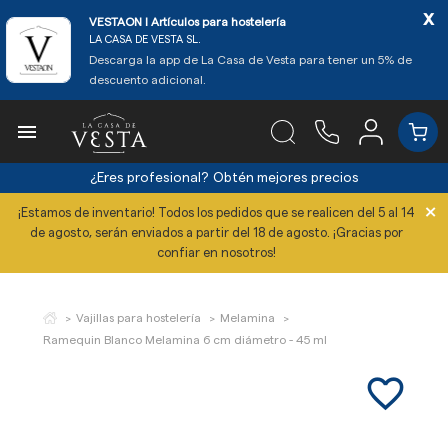
x
VESTAON l Artículos para hostelería
LA CASA DE VESTA SL.
Descarga la app de La Casa de Vesta para tener un 5% de
descuento adicional.

¿Eres profesional?
Obtén mejores precios
×
¡Estamos de inventario! Todos los pedidos que se realicen del 5 al 14
de agosto, serán enviados a partir del 18 de agosto. ¡Gracias por
confiar en nosotros!
Vajillas para hostelería
Melamina
Ramequin Blanco Melamina 6 cm diámetro - 45 ml
favorite_border