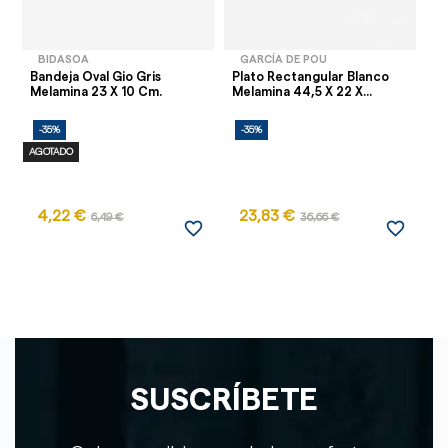
BIDASOA
GARCÍA DE POU
Bandeja Oval Gio Gris
Plato Rectangular Blanco
Ra
Melamina 23 X 10 Cm.
Melamina 44,5 X 22 X...
Me
6,
-35%
-35%
-
AGOTADO
AG
4,22 €
23,83 €
1
6,49 €
36,66 €
favorite_border
favorite_border
SUSCRÍBETE