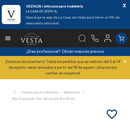
x
VESTAON l Artículos para hostelería
LA CASA DE VESTA SL.
Descarga la app de La Casa de Vesta para tener un 5% de
descuento adicional.

¿Eres profesional?
Obtén mejores precios
×
¡Estamos de inventario! Todos los pedidos que se realicen del 5 al 14
de agosto, serán enviados a partir del 18 de agosto. ¡Gracias por
confiar en nosotros!
Vajillas para hostelería
Melamina
Bol Cuadrado Gio Terracota 15 x 15 cm.
favorite_border