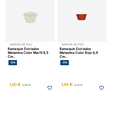
GARCÍA DE POU
GARCÍA DE POU
Ramequin Estriados
Ramequin Estriados
Pl
Melamina Color Marfil 8,3
Melamina Color Rojo 6,9
Im
Cm...
Cm...
-35%
-35%
-
1,90 €
1,46 €
2,93 €
2,24 €
favorite_border
favorite_border