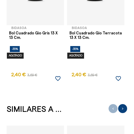
BIDASOA
BIDASOA
Bol Cuadrado Gio Gris 13 X
Bol Cuadrado Gio Terracota
Bo
13 Cm.
13 X 13 Cm.
15
-35%
-35%
-
AGOTADO
AGOTADO
AG
2,40 €
2,40 €
3,69 €
3,69 €
favorite_border
favorite_border
SIMILARES A ...
‹
›