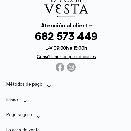
Atención al cliente
682 573 449
L-V 09:00h a 15:00h
Consúltanos lo que necesites
Métodos de pago
keyboard_arrow_down
Envíos
keyboard_arrow_down
Pago seguro
keyboard_arrow_down
La casa de vesta