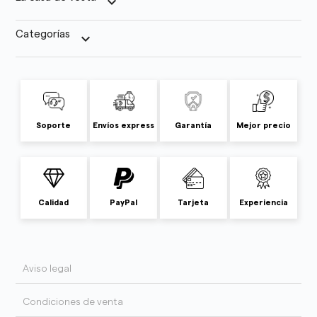
keyboard_arrow_down
Categorías
keyboard_arrow_down
Soporte
Envíos express
Garantía
Mejor precio
Calidad
PayPal
Tarjeta
Experiencia
Aviso legal
Condiciones de venta