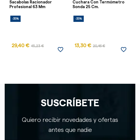
Sacabolas Racionador
Cuchara Con Termómetro
Sa
Profesional 63 Mm
Sonda 25 Cm.
Pr
-35%
-35%
-
29,40 €
13,30 €
45,23 €
20,46 €
favorite_border
favorite_border
SUSCRÍBETE
Quiero recibir novedades y ofertas
antes que nadie