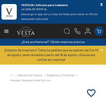
x
VESTAON l Artículos para hostelería
LA CASA DE VESTA SL.
Descarga la app de La Casa de Vesta para tener un 5% de
descuento adicional.

¿Eres profesional?
Obtén mejores precios
×
¡Estamos de inventario! Todos los pedidos que se realicen del 5 al 14
de agosto, serán enviados a partir del 18 de agosto. ¡Gracias por
confiar en nosotros!
Menaje de Cocina
Espátulas y Cucharas
Pelador Dentado Unite 14,5 cm.
favorite_border