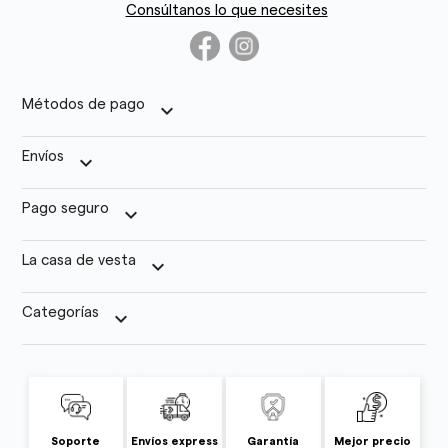
Consúltanos lo que necesites
Métodos de pago
keyboard_arrow_down
Envíos
keyboard_arrow_down
Pago seguro
keyboard_arrow_down
La casa de vesta
keyboard_arrow_down
Categorías
keyboard_arrow_down
Soporte
Envíos express
Garantía
Mejor precio