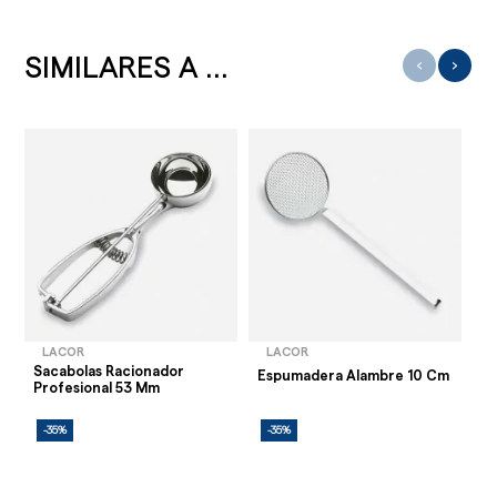
SIMILARES A ...
‹
›
LACOR
LACOR
Sacabolas Racionador
Espumadera Alambre 10 Cm
Es
Profesional 53 Mm
-35%
-35%
-