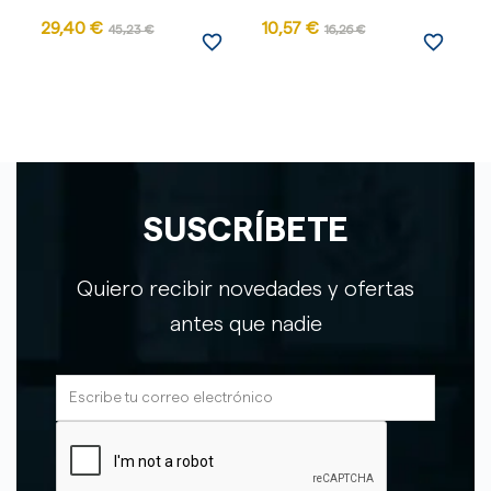
29,40 €
10,57 €
8
45,23 €
16,26 €
favorite_border
favorite_border
SUSCRÍBETE
Quiero recibir novedades y ofertas
antes que nadie