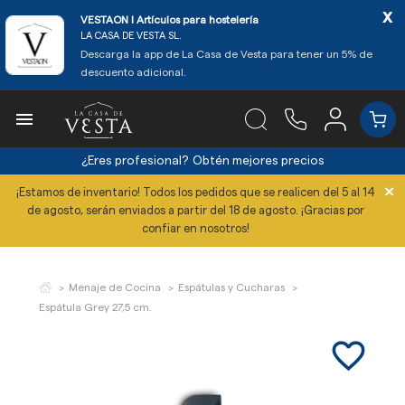
x
VESTAON l Artículos para hostelería
LA CASA DE VESTA SL.
Descarga la app de La Casa de Vesta para tener un 5% de
descuento adicional.

¿Eres profesional?
Obtén mejores precios
×
¡Estamos de inventario! Todos los pedidos que se realicen del 5 al 14
de agosto, serán enviados a partir del 18 de agosto. ¡Gracias por
confiar en nosotros!
Menaje de Cocina
Espátulas y Cucharas
Espátula Grey 27,5 cm.
favorite_border