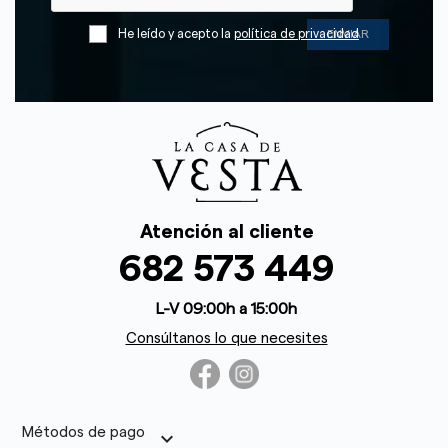
He leído y acepto la
política de privacidad
Atención al cliente
682 573 449
L-V 09:00h a 15:00h
Consúltanos lo que necesites
Métodos de pago
keyboard_arrow_down