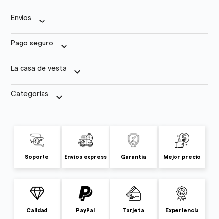
Envíos
keyboard_arrow_down
Pago seguro
keyboard_arrow_down
La casa de vesta
keyboard_arrow_down
Categorías
keyboard_arrow_down
Soporte
Envíos express
Garantía
Mejor precio
Calidad
PayPal
Tarjeta
Experiencia