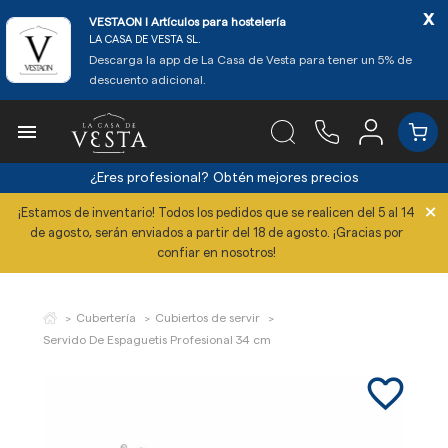
x
VESTAON l Artículos para hostelería
LA CASA DE VESTA SL.
Descarga la app de La Casa de Vesta para tener un 5% de
descuento adicional.

¿Eres profesional?
Obtén mejores precios
×
¡Estamos de inventario! Todos los pedidos que se realicen del 5 al 14
de agosto, serán enviados a partir del 18 de agosto. ¡Gracias por
confiar en nosotros!
Cubertería
Cubiertos de servir
Servido De Espaguetis Profesional 34 cm
favorite_border