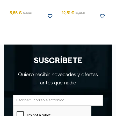
3,55 €
12,31 €
1
5,47 €
18,94 €
favorite_border
favorite_border
SUSCRÍBETE
Quiero recibir novedades y ofertas
antes que nadie