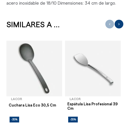
acero inoxidable de 18/10 Dimensiones: 34 cm de largo.
SIMILARES A ...
‹
›
LACOR
LACOR
Espátula Lisa Profesional 39
Cu
Cuchara Lisa Eco 30,5 Cm
Cm
C
-35%
-35%
-