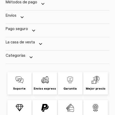
Métodos de pago
keyboard_arrow_down
Envíos
keyboard_arrow_down
Pago seguro
keyboard_arrow_down
La casa de vesta
keyboard_arrow_down
Categorías
keyboard_arrow_down
Soporte
Envíos express
Garantía
Mejor precio