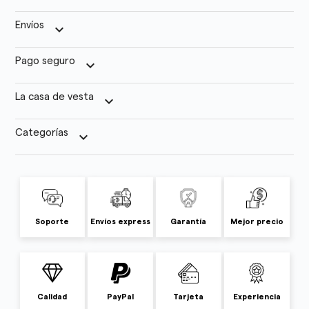
Envíos
keyboard_arrow_down
Pago seguro
keyboard_arrow_down
La casa de vesta
keyboard_arrow_down
Categorías
keyboard_arrow_down
Soporte
Envíos express
Garantía
Mejor precio
Calidad
PayPal
Tarjeta
Experiencia