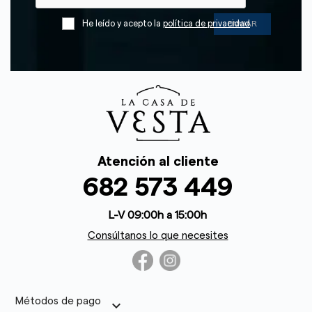
He leído y acepto la
política de privacidad
Atención al cliente
682 573 449
L-V 09:00h a 15:00h
Consúltanos lo que necesites
Métodos de pago
keyboard_arrow_down