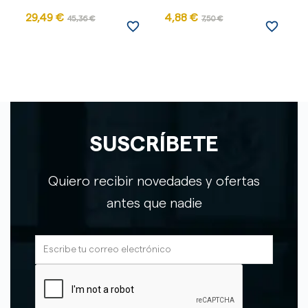
29,49 €
4,88 €
45,36 €
7,50 €
favorite_border
favorite_border
SUSCRÍBETE
Quiero recibir novedades y ofertas
antes que nadie