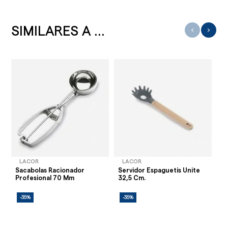
SIMILARES A ...
‹
›
LACOR
LACOR
Sacabolas Racionador
Servidor Espaguetis Unite
Pi
Profesional 70 Mm
32,5 Cm.
-35%
-35%
-