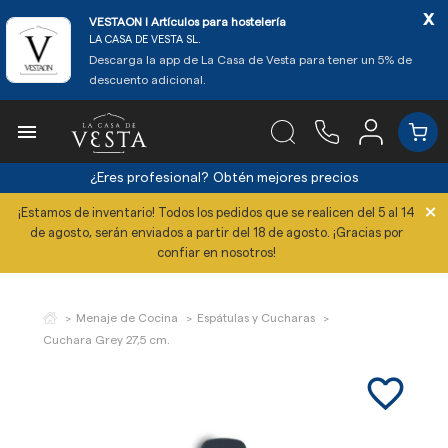
x
VESTAON l Artículos para hostelería
LA CASA DE VESTA SL.
Descarga la app de La Casa de Vesta para tener un 5% de
descuento adicional.

¿Eres profesional?
Obtén mejores precios
×
¡Estamos de inventario! Todos los pedidos que se realicen del 5 al 14
de agosto, serán enviados a partir del 18 de agosto. ¡Gracias por
confiar en nosotros!
Menaje de Cocina
Espátulas y Cucharas
Cuchara Grey 27,5 cm.
favorite_border