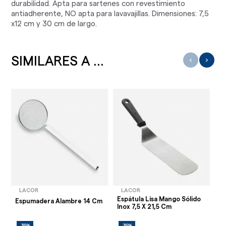
durabilidad. Apta para sartenes con revestimiento
antiadherente, NO apta para lavavajillas. Dimensiones: 7,5
x12 cm y 30 cm de largo.
SIMILARES A ...
‹
›
LACOR
LACOR
Espátula Lisa Mango Sólido
Es
Espumadera Alambre 14 Cm
Inox 7,5 X 21,5 Cm
So