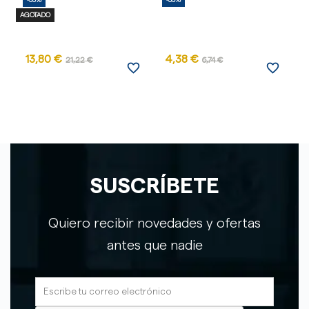
-35%
-35%
-
AGOTADO
13,80 €
4,38 €
21,22 €
6,74 €
favorite_border
favorite_border
SUSCRÍBETE
Quiero recibir novedades y ofertas
antes que nadie