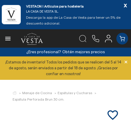
x
VESTAON l Artículos para hostelería
LA CASA DE VESTA SL.
Descarga la app de La Casa de Vesta para tener un 5% de
descuento adicional.

¿Eres profesional?
Obtén mejores precios
×
¡Estamos de inventario! Todos los pedidos que se realicen del 5 al 14
de agosto, serán enviados a partir del 18 de agosto. ¡Gracias por
confiar en nosotros!
Menaje de Cocina
Espátulas y Cucharas
Espátula Perforada Brun 30 cm.
favorite_border