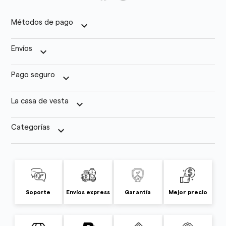
Métodos de pago
keyboard_arrow_down
Envíos
keyboard_arrow_down
Pago seguro
keyboard_arrow_down
La casa de vesta
keyboard_arrow_down
Categorías
keyboard_arrow_down
Soporte
Envíos express
Garantía
Mejor precio