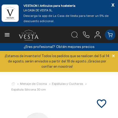
x
VESTAON l Artículos para hostelería
LA CASA DE VESTA SL.
Descarga la app de La Casa de Vesta para tener un 5% de
descuento adicional.

¿Eres profesional?
Obtén mejores precios
×
¡Estamos de inventario! Todos los pedidos que se realicen del 5 al 14
de agosto, serán enviados a partir del 18 de agosto. ¡Gracias por
confiar en nosotros!
Menaje de Cocina
Espátulas y Cucharas
Espátula Silicona 30 cm
favorite_border