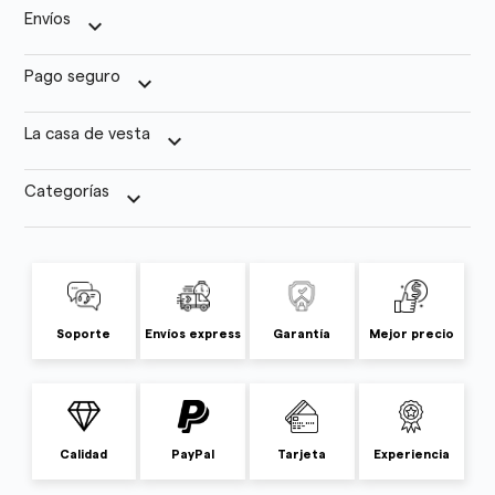
Envíos
keyboard_arrow_down
Pago seguro
keyboard_arrow_down
La casa de vesta
keyboard_arrow_down
Categorías
keyboard_arrow_down
Soporte
Envíos express
Garantía
Mejor precio
Calidad
PayPal
Tarjeta
Experiencia