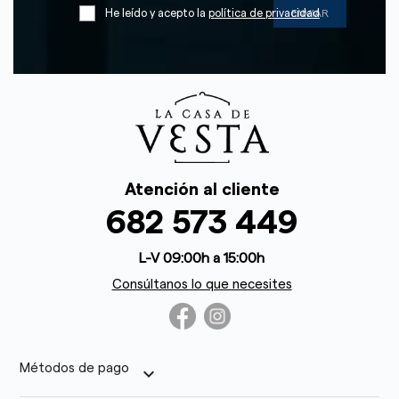
He leído y acepto la
política de privacidad
Atención al cliente
682 573 449
L-V 09:00h a 15:00h
Consúltanos lo que necesites
Métodos de pago
keyboard_arrow_down