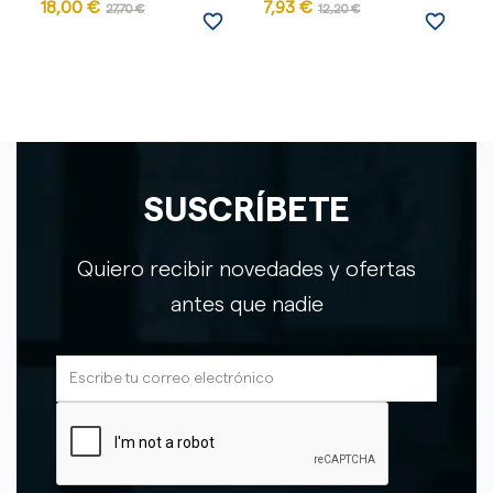
18,00 €
7,93 €
27,70 €
12,20 €
favorite_border
favorite_border
SUSCRÍBETE
Quiero recibir novedades y ofertas
antes que nadie