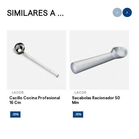
SIMILARES A ...
‹
›
LACOR
LACOR
Cacillo Cocina Profesional
Sacabolas Racionador 50
Sa
16 Cm
Mm
Pr
-35%
-35%
-