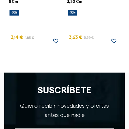
6 Cm
3,30 Cm
Bl
-35%
-35%
-
3,14 €
3,63 €
3
4,83 €
5,59 €
favorite_border
favorite_border
SUSCRÍBETE
Quiero recibir novedades y ofertas
antes que nadie