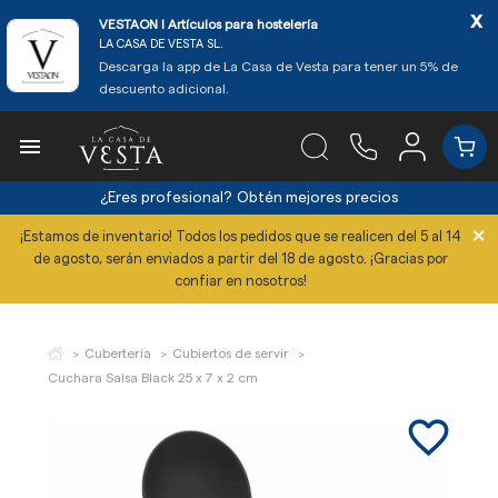
x
VESTAON l Artículos para hostelería
LA CASA DE VESTA SL.
Descarga la app de La Casa de Vesta para tener un 5% de
descuento adicional.

¿Eres profesional?
Obtén mejores precios
×
¡Estamos de inventario! Todos los pedidos que se realicen del 5 al 14
de agosto, serán enviados a partir del 18 de agosto. ¡Gracias por
confiar en nosotros!
Cubertería
Cubiertos de servir
Cuchara Salsa Black 25 x 7 x 2 cm
favorite_border