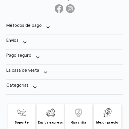
Métodos de pago
keyboard_arrow_down
Envíos
keyboard_arrow_down
Pago seguro
keyboard_arrow_down
La casa de vesta
keyboard_arrow_down
Categorías
keyboard_arrow_down
Soporte
Envíos express
Garantía
Mejor precio