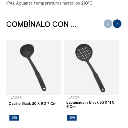
(PA). Aguanta temperaturas hasta los 210ºC
COMBÍNALO CON ...
‹
›
LACOR
LACOR
Espumadera Black 33 X 11 X
Es
Cacillo Black 30 X 9 X 7 Cm
6 Cm
X 
-35%
-35%
-