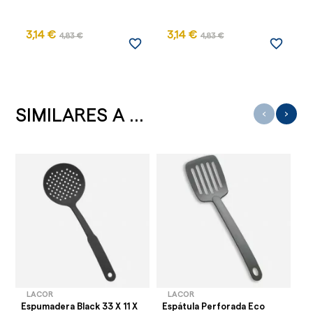
3,14 €
3,14 €
3
4,83 €
4,83 €
favorite_border
favorite_border
SIMILARES A ...
‹
›
LACOR
LACOR
Espumadera Black 33 X 11 X
Espátula Perforada Eco
Se