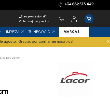
+34 682 573 449
Equipo de expertos
¿Eres profesional?
Obtén mejores precios
LIMPIEZA
TU NEGOCIO
MARCAS
×
de agosto. ¡Gracias por confiar en nosotros!
Salsa Eco 28 cm
 cm