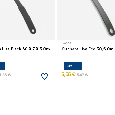
LACOR
 Lisa Black 30 X 7 X 5 Cm
Cuchara Lisa Eco 30,5 Cm
-35%
favorite_border
3,55 €
4,83 €
5,47 €