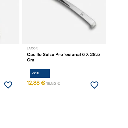
LACOR
LACOR
Cacillo Salsa Profesional 6 X 28,5
Batido
Cm
-35%
-35%
favorite_border
favorite_border
12,88 €
3,14 
19,82 €