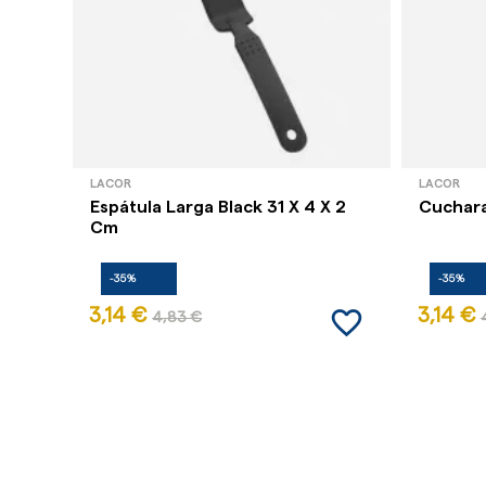
LACOR
LACOR
Espátula Larga Black 31 X 4 X 2
Cuchara
Cm
-35%
-35%
favorite_border
3,14 €
3,14 €
4,83 €