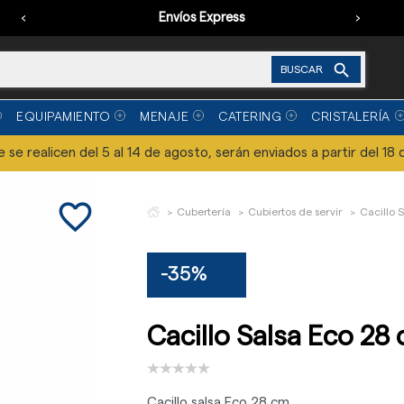
‹
Envíos Express
›

BUSCAR
EQUIPAMIENTO
MENAJE
CATERING
CRISTALERÍA
se realicen del 5 al 14 de agosto, serán enviados a partir del 18 
favorite_border
Cubertería
Cubiertos de servir
Cacillo 
-35%
Cacillo Salsa Eco 28
Cacillo salsa Eco 28 cm