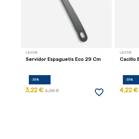
LACOR
LACOR
Servidor Espaguetis Eco 29 Cm
Cacillo
-35%
-35%
favorite_border
3,22 €
4,22 €
4,96 €