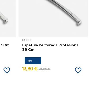
LACOR
LACOR
37 Cm
Espátula Perforada Profesional
Cacill
39 Cm
-35%
-35%
favorite_border
favorite_border
13,80 €
17,10 
21,22 €