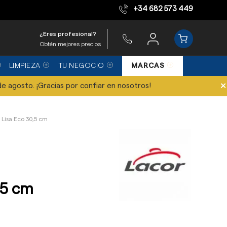
+34 682 573 449
Equipo de expertos
¿Eres profesional?
Obtén mejores precios
LIMPIEZA
TU NEGOCIO
MARCAS
×
de agosto. ¡Gracias por confiar en nosotros!
Lisa Eco 30,5 cm
,5 cm