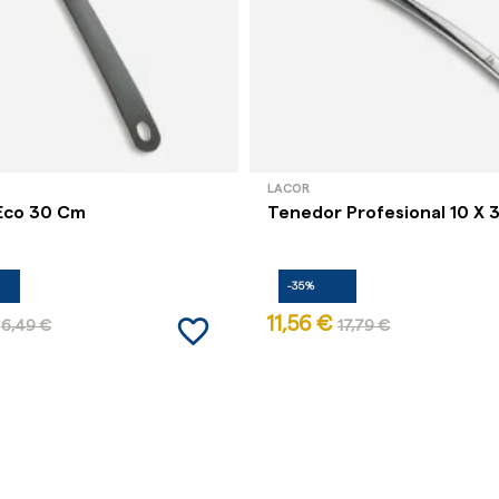
LACOR
 Eco 30 Cm
Tenedor Profesional 10 X 
-35%
favorite_border
11,56 €
6,49 €
17,79 €