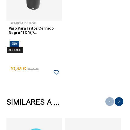
GARCÍA DE POU
Vaso Para Fritos Cerrado
Negro 11 X 15,7...
-35%
AGOTADO
10,33 €
15,89 €
favorite_border
SIMILARES A ...
‹
›