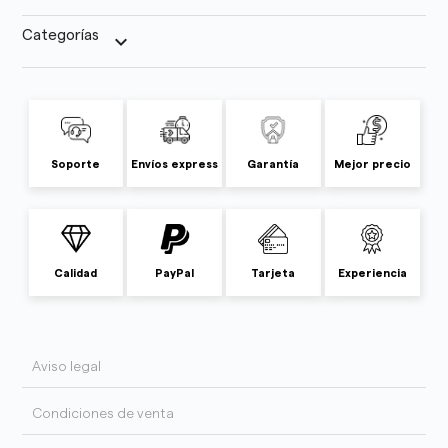
Categorías
keyboard_arrow_down
Soporte
Envíos express
Garantía
Mejor precio
Calidad
PayPal
Tarjeta
Experiencia
Aviso legal
Condiciones de venta