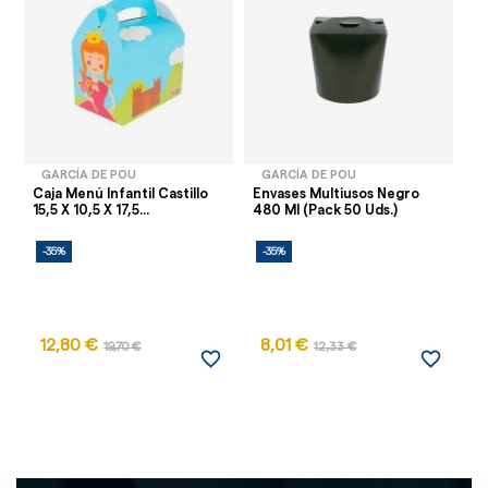
GARCÍA DE POU
GARCÍA DE POU
Caja Menú Infantil Castillo
Envases Multiusos Negro
Ca
15,5 X 10,5 X 17,5...
480 Ml (Pack 50 Uds.)
13
-35%
-35%
-
12,80 €
8,01 €
19,70 €
12,33 €
favorite_border
favorite_border