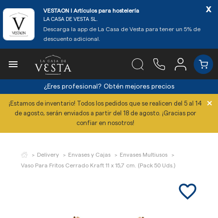
x
VESTAON l Artículos para hostelería
LA CASA DE VESTA SL.
Descarga la app de La Casa de Vesta para tener un 5% de
descuento adicional.

¿Eres profesional?
Obtén mejores precios
×
¡Estamos de inventario! Todos los pedidos que se realicen del 5 al 14
de agosto, serán enviados a partir del 18 de agosto. ¡Gracias por
confiar en nosotros!
Delivery
Envases y Cajas
Envases Multiusos
Vaso Para Fritos Cerrado Kraft 11 x 15,7 cm. (Pack 50 Uds.)
favorite_border