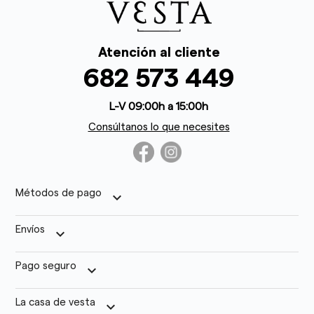
Atención al cliente
682 573 449
L-V 09:00h a 15:00h
Consúltanos lo que necesites
Métodos de pago
keyboard_arrow_down
Envíos
keyboard_arrow_down
Pago seguro
keyboard_arrow_down
La casa de vesta
keyboard_arrow_down