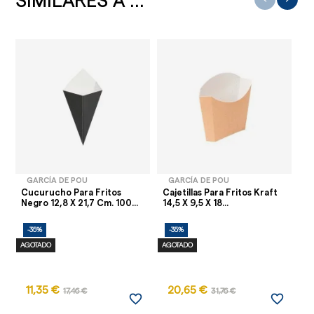
SIMILARES A ...
GARCÍA DE POU
GARCÍA DE POU
Cucurucho Para Fritos
Cajetillas Para Fritos Kraft
Ca
Negro 12,8 X 21,7 Cm. 100...
14,5 X 9,5 X 18...
15
-35%
-35%
-
AGOTADO
AGOTADO
11,35 €
20,65 €
17,46 €
31,76 €
favorite_border
favorite_border