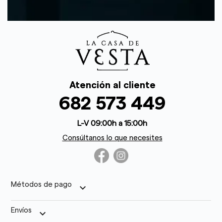
Atención al cliente
682 573 449
L-V 09:00h a 15:00h
Consúltanos lo que necesites
Métodos de pago
keyboard_arrow_down
Envíos
keyboard_arrow_down