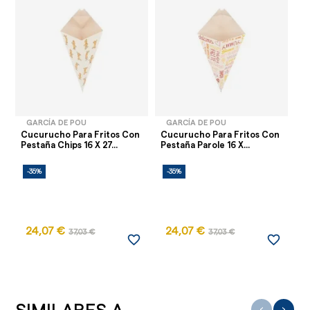
GARCÍA DE POU
GARCÍA DE POU
Cucurucho Para Fritos Con
Cucurucho Para Fritos Con
Pestaña Chips 16 X 27...
Pestaña Parole 16 X...
-35%
-35%
24,07 €
24,07 €
37,03 €
37,03 €
favorite_border
favorite_border
‹
›