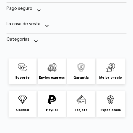
Pago seguro
keyboard_arrow_down
La casa de vesta
keyboard_arrow_down
Categorías
keyboard_arrow_down
Soporte
Envíos express
Garantía
Mejor precio
Calidad
PayPal
Tarjeta
Experiencia