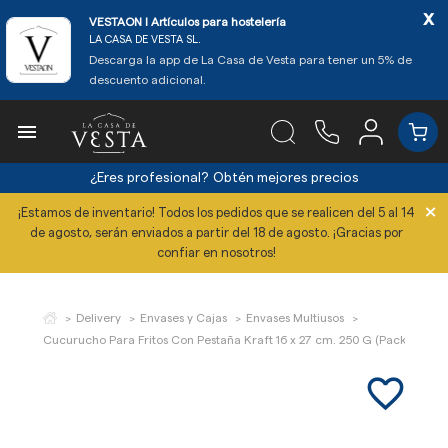
x
VESTAON l Artículos para hostelería
LA CASA DE VESTA SL.
Descarga la app de La Casa de Vesta para tener un 5% de
descuento adicional.

¿Eres profesional?
Obtén mejores precios
×
¡Estamos de inventario! Todos los pedidos que se realicen del 5 al 14
de agosto, serán enviados a partir del 18 de agosto. ¡Gracias por
confiar en nosotros!
Delivery
Envases y Cajas
Envases Multiusos
Cucurucho Para Fritos Con Pestaña Kraft 16 x 27 cm. 250 G (Pack 200 Ud
favorite_border