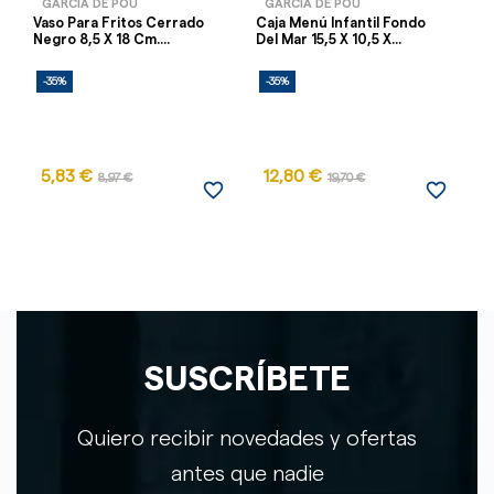
GARCÍA DE POU
GARCÍA DE POU
Vaso Para Fritos Cerrado
Caja Menú Infantil Fondo
En
Negro 8,5 X 18 Cm....
Del Mar 15,5 X 10,5 X...
96
-35%
-35%
-
5,83 €
12,80 €
8,97 €
19,70 €
favorite_border
favorite_border
SUSCRÍBETE
Quiero recibir novedades y ofertas
antes que nadie