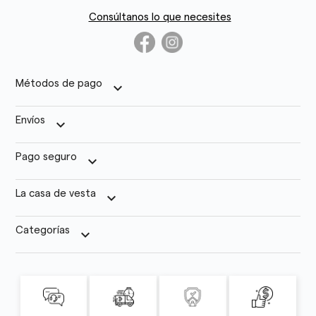
Consúltanos lo que necesites
Métodos de pago
keyboard_arrow_down
Envíos
keyboard_arrow_down
Pago seguro
keyboard_arrow_down
La casa de vesta
keyboard_arrow_down
Categorías
keyboard_arrow_down