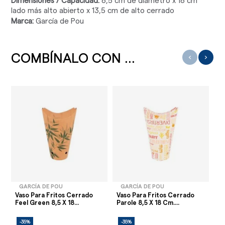
Dimensiones / Capacidad:
8,5 cm de diámetro x 18 cm
lado más alto abierto x 13,5 cm de alto cerrado
Marca:
García de Pou
COMBÍNALO CON ...
‹
›
GARCÍA DE POU
GARCÍA DE POU
Vaso Para Fritos Cerrado
Vaso Para Fritos Cerrado
Va
Feel Green 8,5 X 18...
Parole 8,5 X 18 Cm....
Ne
-35%
-35%
-