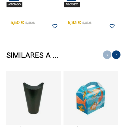
AGOTADO
AGOTADO
5,50 €
5,83 €
8,46 €
8,97 €
favorite_border
favorite_border
SIMILARES A ...
‹
›