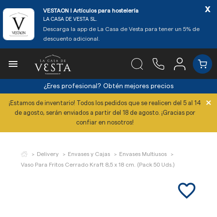
x
VESTAON l Artículos para hostelería
LA CASA DE VESTA SL.
Descarga la app de La Casa de Vesta para tener un 5% de
descuento adicional.

¿Eres profesional?
Obtén mejores precios
×
¡Estamos de inventario! Todos los pedidos que se realicen del 5 al 14
de agosto, serán enviados a partir del 18 de agosto. ¡Gracias por
confiar en nosotros!
Delivery
Envases y Cajas
Envases Multiusos
Vaso Para Fritos Cerrado Kraft 8,5 x 18 cm. (Pack 50 Uds.)
favorite_border