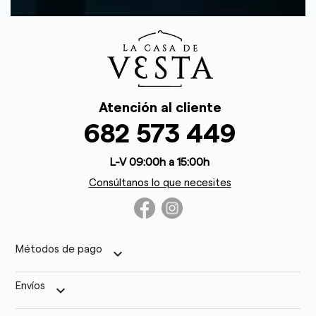
Atención al cliente
682 573 449
L-V 09:00h a 15:00h
Consúltanos lo que necesites
Métodos de pago
keyboard_arrow_down
Envíos
keyboard_arrow_down