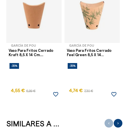
GARCÍA DE POU
GARCÍA DE POU
Vaso Para Fritos Cerrado
Vaso Para Fritos Cerrado
Va
Kraft 8,5 X 14 Cm....
Feel Green 8,5 X 14...
Ne
-35%
-35%
-
4,55 €
4,74 €
6,99 €
7,30 €
favorite_border
favorite_border
SIMILARES A ...
‹
›