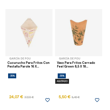
GARCÍA DE POU
GARCÍA DE POU
Cucurucho Para Fritos Con
Vaso Para Fritos Cerrado
Va
Pestaña Parole 16 X...
Feel Green 8,5 X 18...
Kr
-35%
-35%
-
AGOTADO
24,07 €
5,50 €
4
37,03 €
8,46 €
favorite_border
favorite_border