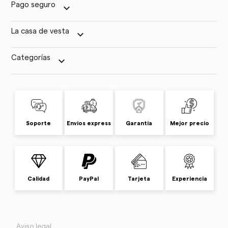
Pago seguro
keyboard_arrow_down
La casa de vesta
keyboard_arrow_down
Categorías
keyboard_arrow_down
Soporte
Envíos express
Garantía
Mejor precio
Calidad
PayPal
Tarjeta
Experiencia
Aviso legal