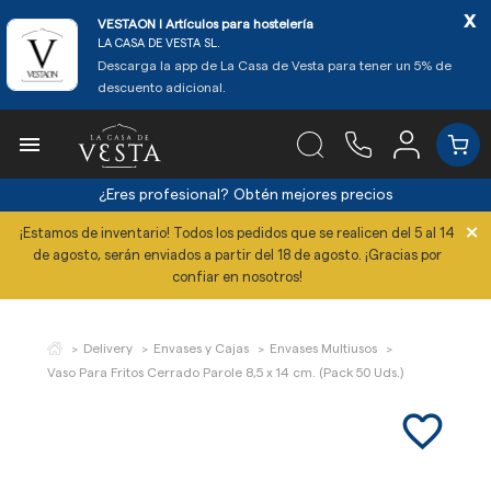
x
VESTAON l Artículos para hostelería
LA CASA DE VESTA SL.
Descarga la app de La Casa de Vesta para tener un 5% de
descuento adicional.

¿Eres profesional?
Obtén mejores precios
×
¡Estamos de inventario! Todos los pedidos que se realicen del 5 al 14
de agosto, serán enviados a partir del 18 de agosto. ¡Gracias por
confiar en nosotros!
Delivery
Envases y Cajas
Envases Multiusos
Vaso Para Fritos Cerrado Parole 8,5 x 14 cm. (Pack 50 Uds.)
favorite_border