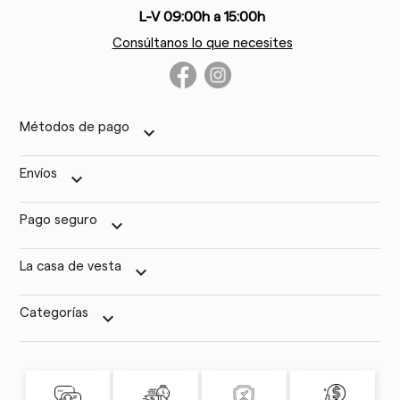
L-V 09:00h a 15:00h
Consúltanos lo que necesites
Métodos de pago
keyboard_arrow_down
Envíos
keyboard_arrow_down
Pago seguro
keyboard_arrow_down
La casa de vesta
keyboard_arrow_down
Categorías
keyboard_arrow_down