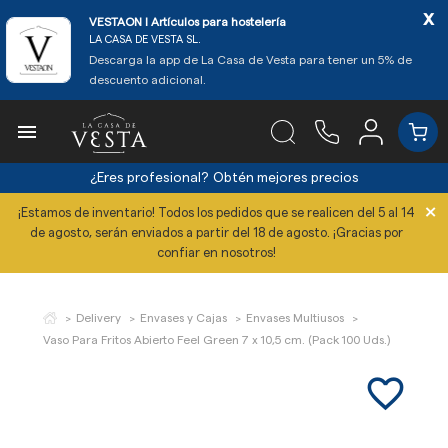
x
VESTAON l Artículos para hostelería
LA CASA DE VESTA SL.
Descarga la app de La Casa de Vesta para tener un 5% de
descuento adicional.

¿Eres profesional?
Obtén mejores precios
×
¡Estamos de inventario! Todos los pedidos que se realicen del 5 al 14
de agosto, serán enviados a partir del 18 de agosto. ¡Gracias por
confiar en nosotros!
Delivery
Envases y Cajas
Envases Multiusos
Vaso Para Fritos Abierto Feel Green 7 x 10,5 cm. (Pack 100 Uds.)
favorite_border