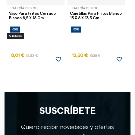
GARCÍA DE POU
GARCÍA DE POU
Vaso Para Fritos Cerrado
Cajetillas Para Fritos Blanco
Cu
Blanco 8,5 X 18 Cm....
13 X 8 X 13,5 Cm....
Bl
-35%
-35%
-
AGOTADO
8,01 €
12,60 €
12,33 €
19,38 €
favorite_border
favorite_border
SUSCRÍBETE
Quiero recibir novedades y ofertas