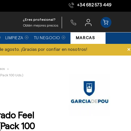
+34 682 573 449
Equipo de expertos
¿Eres profesional?
Obtén mejores precios
LIMPIEZA
TU NEGOCIO
MARCAS
×
de agosto. ¡Gracias por confiar en nosotros!
sos
(Pack 100 Uds.)
rado Feel
(Pack 100