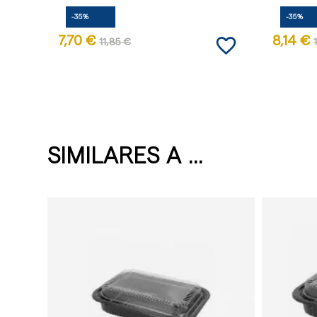
-35%
-35%
favorite_border
7,70 €
8,14 €
11,85 €
SIMILARES A ...