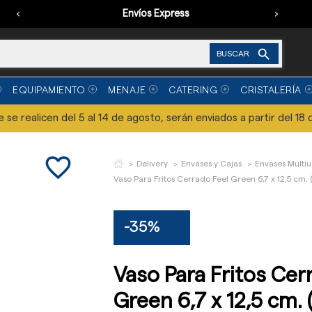
‹
Envíos Express
›

BUSCAR
EQUIPAMIENTO
MENAJE
CATERING
CRISTALERÍA
se realicen del 5 al 14 de agosto, serán enviados a partir del 18 
favorite_border
Delivery
Envases y Cajas
Envases Multiu
Vaso Para Fritos Cerrado Feel Green 6,7 x 12,5 cm. 
-35%
Vaso Para Fritos Cer
Green 6,7 x 12,5 cm. 