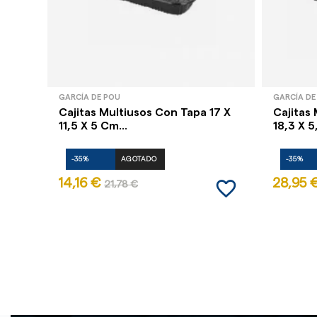
GARCÍA DE POU
GARCÍA DE
Cajitas Multiusos Con Tapa 17 X
Cajitas
11,5 X 5 Cm...
18,3 X 5
-35%
AGOTADO
-35%
favorite_border
14,16 €
28,95 
21,78 €