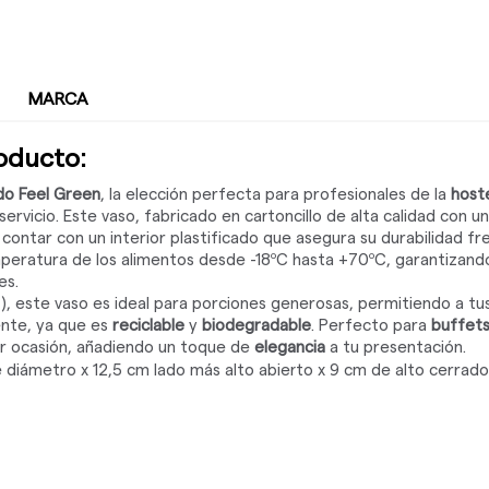
MARCA
roducto:
do Feel Green
, la elección perfecta para profesionales de la
hoste
servicio. Este vaso, fabricado en cartoncillo de alta calidad con
contar con un interior plastificado que asegura su durabilidad fre
eratura de los alimentos desde -18ºC hasta +70ºC, garantizando
es.
, este vaso es ideal para porciones generosas, permitiendo a tus 
nte, ya que es
reciclable
y
biodegradable
. Perfecto para
buffet
er ocasión, añadiendo un toque de
elegancia
a tu presentación.
 diámetro x 12,5 cm lado más alto abierto x 9 cm de alto cerrado