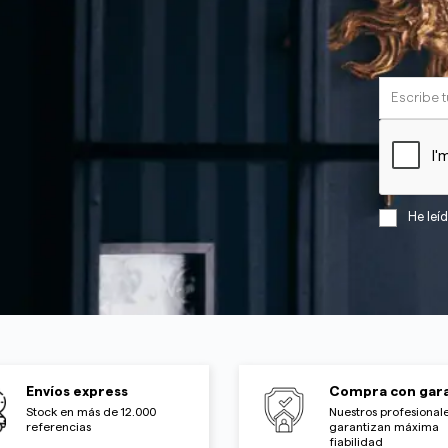
He leí
Envíos express
Compra con gara
Stock en más de 12.000
Nuestros profesionale
referencias
garantizan máxima
fiabilidad