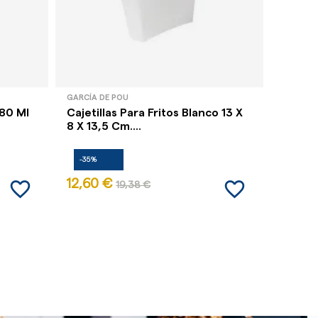
GARCÍA DE POU
GARCÍA 
80 Ml
Cajetillas Para Fritos Blanco 13 X
Caja M
8 X 13,5 Cm....
10,5 X 
-35%
-35%
favorite_border
favorite_border
12,60 €
12,80
19,38 €