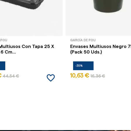
 POU
GARCÍA DE POU
 Multiusos Con Tapa 25 X
Envases Multiusos Negro 7
,6 Cm...
(Pack 50 Uds.)
-35%
favorite_border
€
10,63 €
44,54 €
16,36 €