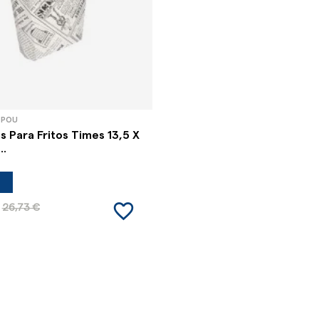
 POU
as Para Fritos Times 13,5 X
..
favorite_border
26,73 €