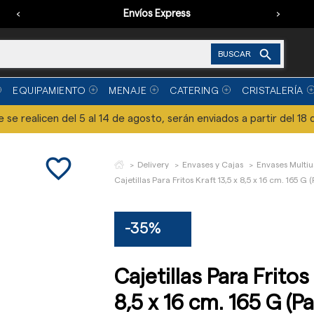
‹
Envíos Express
›

BUSCAR
EQUIPAMIENTO
MENAJE
CATERING
CRISTALERÍA
se realicen del 5 al 14 de agosto, serán enviados a partir del 18 
favorite_border
Delivery
Envases y Cajas
Envases Multiu
Cajetillas Para Fritos Kraft 13,5 x 8,5 x 16 cm. 165 G
-35%
Cajetillas Para Fritos 
8,5 x 16 cm. 165 G (P