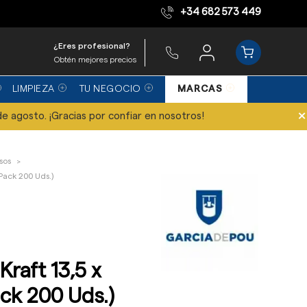
+34 682 573 449
Equipo de expertos
¿Eres profesional?
Obtén mejores precios
LIMPIEZA
TU NEGOCIO
MARCAS
×
de agosto. ¡Gracias por confiar en nosotros!
sos
 (Pack 200 Uds.)
Kraft 13,5 x
ack 200 Uds.)