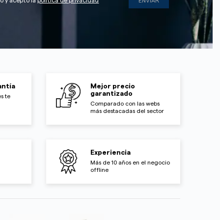
do y acepto la
política de privacidad
ntía
Mejor precio
garantizado
s te
Comparado con las webs
más destacadas del sector
Experiencia
Más de 10 años en el negocio
offline