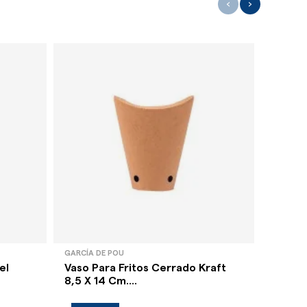
‹
›
GARCÍA DE POU
GARCÍA 
el
Vaso Para Fritos Cerrado Kraft
Vaso P
8,5 X 14 Cm....
X 15,7 