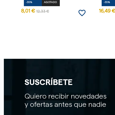
-35%
AGOTADO
-35%
favorite_border
8,01 €
16,49 
12,33 €
SUSCRÍBETE
Quiero recibir novedades
y ofertas antes que nadie