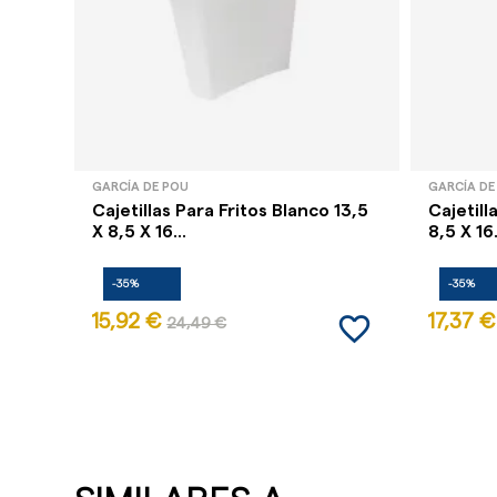
GARCÍA DE POU
GARCÍA DE
Cajetillas Para Fritos Blanco 13,5
Cajetill
X 8,5 X 16...
8,5 X 16.
-35%
-35%
favorite_border
15,92 €
17,37 €
24,49 €