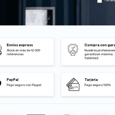
He leí
Envíos express
Compra con gara
Stock en más de 12.000
Nuestros profesionale
referencias
garantizan máxima
fiabilidad
PayPal
Tarjeta
Pago seguro con Paypal
Pago seguro 100%