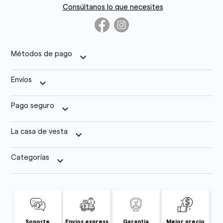
Consúltanos lo que necesites
Métodos de pago
keyboard_arrow_down
Envíos
keyboard_arrow_down
Pago seguro
keyboard_arrow_down
La casa de vesta
keyboard_arrow_down
Categorías
keyboard_arrow_down
Soporte
Envíos express
Garantía
Mejor precio