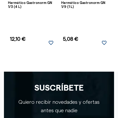
Hermético Gastronorm GN
Hermético Gastronorm GN
H
1/3 (4 L)
1/9 (1 L)
2/
12,10 €
5,08 €
favorite_border
favorite_border
SUSCRÍBETE
Quiero recibir novedades y ofertas
antes que nadie