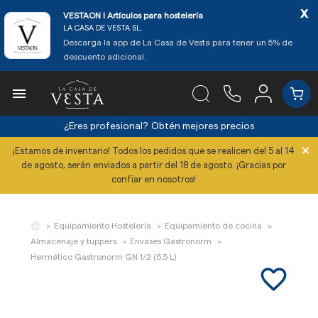
x
VESTAON l Artículos para hostelería
LA CASA DE VESTA SL.
Descarga la app de La Casa de Vesta para tener un 5% de
descuento adicional.

¿Eres profesional?
Obtén mejores precios
×
¡Estamos de inventario! Todos los pedidos que se realicen del 5 al 14
de agosto, serán enviados a partir del 18 de agosto. ¡Gracias por
confiar en nosotros!
Equipamiento Hostelería
Equipamiento de cocina
Almacenaje y tuppers
Envases Gastronorm
Hermético Gastronorm GN 1/2 (6,5 L)
favorite_border