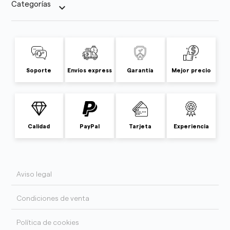
Categorías
keyboard_arrow_down
Soporte
Envíos express
Garantía
Mejor precio
Calidad
PayPal
Tarjeta
Experiencia
Aviso legal
Condiciones de venta
Política de cookies