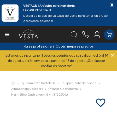
x
VESTAON l Artículos para hostelería
LA CASA DE VESTA SL.
Descarga la app de La Casa de Vesta para tener un 5% de
descuento adicional.

¿Eres profesional?
Obtén mejores precios
×
¡Estamos de inventario! Todos los pedidos que se realicen del 5 al 14
de agosto, serán enviados a partir del 18 de agosto. ¡Gracias por
confiar en nosotros!
Equipamiento Hostelería
Equipamiento de cocina
Almacenaje y tuppers
Envases Gastronorm
Hermético Gastronorm GN 1/1 (20,50 L)
favorite_border