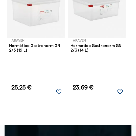
ARAVEN
ARAVEN
Hermético Gastronorm GN
Hermético Gastronorm GN
H
2/3 (19 L)
2/3 (14 L)
1/
25,25 €
23,69 €
favorite_border
favorite_border