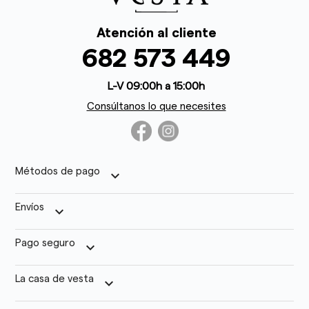
Atención al cliente
682 573 449
L-V 09:00h a 15:00h
Consúltanos lo que necesites
Métodos de pago
keyboard_arrow_down
Envíos
keyboard_arrow_down
Pago seguro
keyboard_arrow_down
La casa de vesta
keyboard_arrow_down