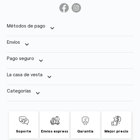
Métodos de pago
keyboard_arrow_down
Envíos
keyboard_arrow_down
Pago seguro
keyboard_arrow_down
La casa de vesta
keyboard_arrow_down
Categorías
keyboard_arrow_down
Soporte
Envíos express
Garantía
Mejor precio