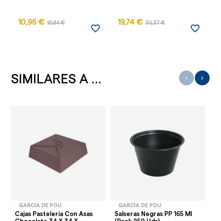
10,95 €
19,74 €
16,84 €
30,37 €
favorite_border
favorite_border
SIMILARES A ...
‹
›
GARCÍA DE POU
GARCÍA DE POU
Cajas Pastelería Con Asas
Salseras Negras PP 165 Ml
Ca