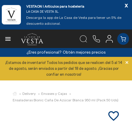
x
VESTAON l Artículos para hostelería
LA CASA DE VESTA SL.
Descarga la app de La Casa de Vesta para tener un 5% de
descuento adicional.

¿Eres profesional?
Obtén mejores precios
×
¡Estamos de inventario! Todos los pedidos que se realicen del 5 al 14
de agosto, serán enviados a partir del 18 de agosto. ¡Gracias por
confiar en nosotros!
Delivery
Envases y Cajas
Ensaladeras Bionic Caña De Azúcar Blanca 950 ml (Pack 50 Uds)
favorite_border