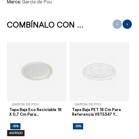
Marca:
García de Pou
COMBÍNALO CON ...
‹
›
GARCÍA DE POU
GARCÍA DE POU
Tapa Baja Eco Reciclable 18
Tapa Baja PET 18 Cm Para
Ta
X 0,7 Cm Para...
Referencia VST5347 Y...
Pa
-35%
-35%
-
AGOTADO