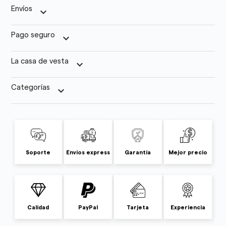
Envíos
keyboard_arrow_down
Pago seguro
keyboard_arrow_down
La casa de vesta
keyboard_arrow_down
Categorías
keyboard_arrow_down
Soporte
Envíos express
Garantía
Mejor precio
Calidad
PayPal
Tarjeta
Experiencia