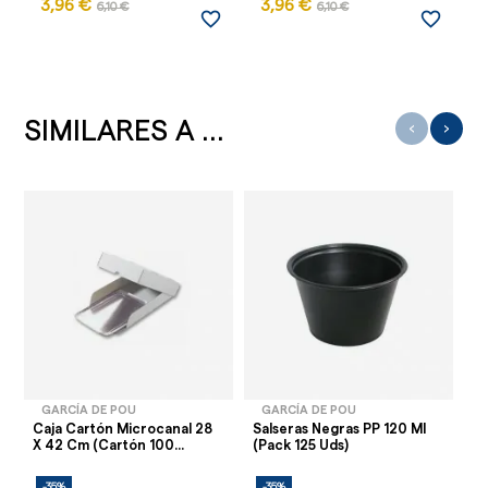
3,96 €
3,96 €
6,10 €
6,10 €
favorite_border
favorite_border
SIMILARES A ...
‹
›
GARCÍA DE POU
GARCÍA DE POU
Caja Cartón Microcanal 28
Salseras Negras PP 120 Ml
Ca
X 42 Cm (Cartón 100...
(Pack 125 Uds)
Kr
-35%
-35%
-