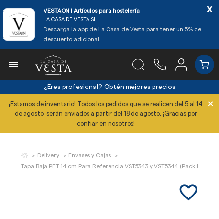
x
VESTAON l Artículos para hostelería
LA CASA DE VESTA SL.
Descarga la app de La Casa de Vesta para tener un 5% de
descuento adicional.

¿Eres profesional?
Obtén mejores precios
×
¡Estamos de inventario! Todos los pedidos que se realicen del 5 al 14
de agosto, serán enviados a partir del 18 de agosto. ¡Gracias por
confiar en nosotros!
Delivery
Envases y Cajas
Tapa Baja PET 14 cm Para Referencia VST5343 y VST5344 (Pack 100 Uds)
favorite_border