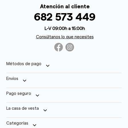
Atención al cliente
682 573 449
L-V 09:00h a 15:00h
Consúltanos lo que necesites
Métodos de pago
keyboard_arrow_down
Envíos
keyboard_arrow_down
Pago seguro
keyboard_arrow_down
La casa de vesta
keyboard_arrow_down
Categorías
keyboard_arrow_down