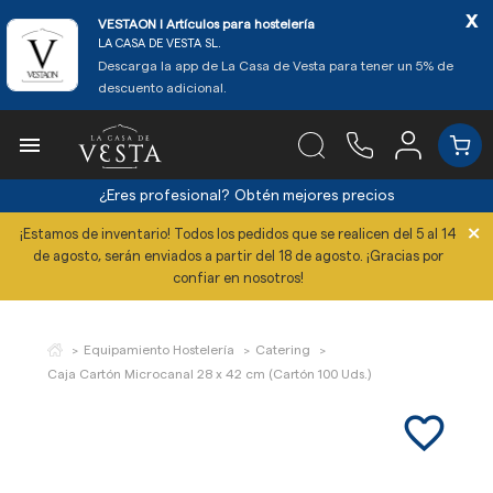
x
VESTAON l Artículos para hostelería
LA CASA DE VESTA SL.
Descarga la app de La Casa de Vesta para tener un 5% de
descuento adicional.

¿Eres profesional?
Obtén mejores precios
×
¡Estamos de inventario! Todos los pedidos que se realicen del 5 al 14
de agosto, serán enviados a partir del 18 de agosto. ¡Gracias por
confiar en nosotros!
Equipamiento Hostelería
Catering
Caja Cartón Microcanal 28 x 42 cm (Cartón 100 Uds.)
favorite_border