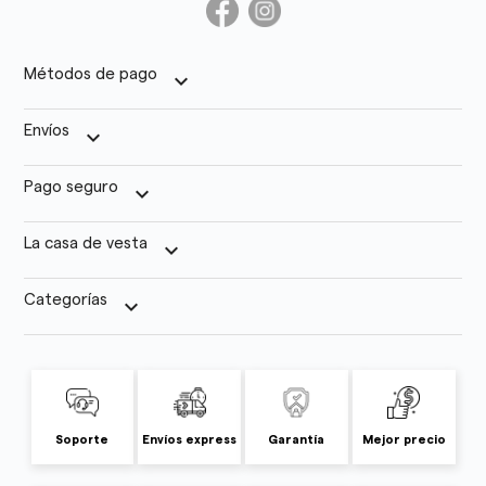
Métodos de pago
keyboard_arrow_down
Envíos
keyboard_arrow_down
Pago seguro
keyboard_arrow_down
La casa de vesta
keyboard_arrow_down
Categorías
keyboard_arrow_down
Soporte
Envíos express
Garantía
Mejor precio