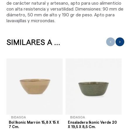
de carácter natural y artesano, apto para uso alimenticio
con alta resistencia y versatilidad. Dimensiones: 90 mm de
diámetro, 50 mm de alto y 190 gr de peso. Apto para
lavavajillas y microondas.
SIMILARES A ...
‹
›
BIDASOA
BIDASOA
Bol Ikonic Marrón 15,8 X 15 X
Ensaladera Ikonic Verde 20
En
7 Cm.
X 19,5 X 8,5 Cm.
30