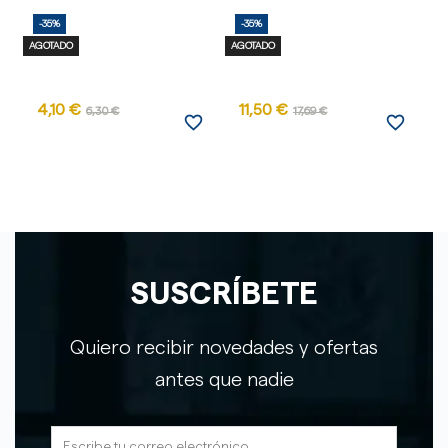
-35%
-35%
AGOTADO
AGOTADO
4,10 €
11,50 €
6,30 €
17,69 €
favorite_border
favorite_border
SUSCRÍBETE
Quiero recibir novedades y ofertas
antes que nadie