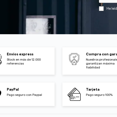
He leí
Envíos express
Compra con gara
Stock en más de 12.000
Nuestros profesionale
referencias
garantizan máxima
fiabilidad
PayPal
Tarjeta
Pago seguro con Paypal
Pago seguro 100%