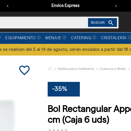
‹
Envíos Express
›

BUSCAR
EQUIPAMIENTO
MENAJE
CATERING
CRISTALERÍA
se realicen del 5 al 14 de agosto, serán enviados a partir del 18 
favorite_border
Vajillas para hostelería
Cuencos y Boles
-35%
Bol Rectangular Appe
cm (Caja 6 uds)