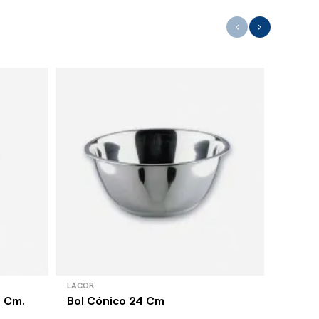
‹
›
LACOR
QUID
7 Cm.
Bol Cónico 24 Cm
Platil