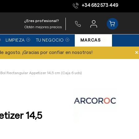
+34 682 573 449
Equipo de expertos
¿Eres profesional?
Obtén mejores precios
LIMPIEZA
TU NEGOCIO
MARCAS
×
de agosto. ¡Gracias por confiar en nosotros!
Bol Rectangular Appetizer 14,5 cm (Caja 6 uds)
tizer 14,5