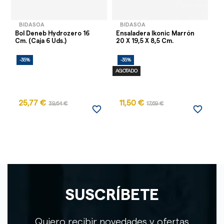
BIDASOA
BIDASOA
Bol Deneb Hydrozero 16
Ensaladera Ikonic Marrón
Ra
Cm. (Caja 6 Uds.)
20 X 19,5 X 8,5 Cm.
5 
-35%
-35%
-
AGOTADO
AG
25,77 €
11,50 €
39,64 €
17,69 €
favorite_border
favorite_border
SUSCRÍBETE
Quiero recibir novedades y ofertas