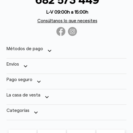
682 573 449
L-V 09:00h a 15:00h
Consúltanos lo que necesites
Métodos de pago
keyboard_arrow_down
Envíos
keyboard_arrow_down
Pago seguro
keyboard_arrow_down
La casa de vesta
keyboard_arrow_down
Categorías
keyboard_arrow_down