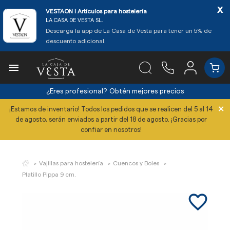
x
VESTAON l Artículos para hostelería
LA CASA DE VESTA SL.
Descarga la app de La Casa de Vesta para tener un 5% de
descuento adicional.

¿Eres profesional?
Obtén mejores precios
×
¡Estamos de inventario! Todos los pedidos que se realicen del 5 al 14
de agosto, serán enviados a partir del 18 de agosto. ¡Gracias por
confiar en nosotros!
Vajillas para hostelería
Cuencos y Boles
Platillo Pippa 9 cm.
favorite_border