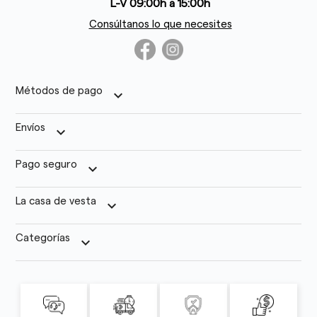
L-V 09:00h a 15:00h
Consúltanos lo que necesites
Métodos de pago
keyboard_arrow_down
Envíos
keyboard_arrow_down
Pago seguro
keyboard_arrow_down
La casa de vesta
keyboard_arrow_down
Categorías
keyboard_arrow_down