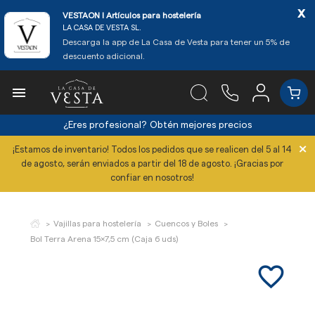
x
VESTAON l Artículos para hostelería
LA CASA DE VESTA SL.
Descarga la app de La Casa de Vesta para tener un 5% de
descuento adicional.

¿Eres profesional?
Obtén mejores precios
×
¡Estamos de inventario! Todos los pedidos que se realicen del 5 al 14
de agosto, serán enviados a partir del 18 de agosto. ¡Gracias por
confiar en nosotros!
Vajillas para hostelería
Cuencos y Boles
Bol Terra Arena 15x7,5 cm (Caja 6 uds)
favorite_border