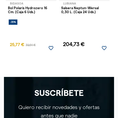
BIDASOA
LUBIANA
Bol Polaris Hydrozero 16
Salsera Neptun-Wersal
Bo
Cm. (Caja 6 Uds.)
0,30 L. (Caja 24 Uds.)
Na
-35%
-
204,73 €
25,77 €
39,64 €
favorite_border
favorite_border
SUSCRÍBETE
Quiero recibir novedades y ofertas
antes que nadie