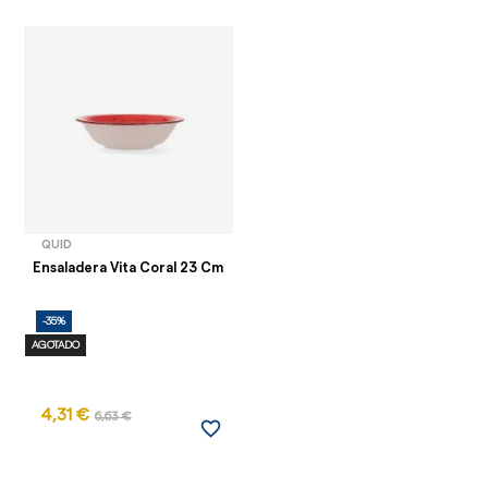
QUID
Ensaladera Vita Coral 23 Cm
-35%
AGOTADO
4,31 €
6,63 €
favorite_border