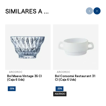
SIMILARES A ...
‹
›
ARCOROC
ARCOROC
Bol Maeva Vintage 35 Cl
Bol Consomé Restaurant 31
La
(Caja 6 Uds)
Cl (Caja 6 Uds)
Cm
-35%
-35%
-
AGOTADO