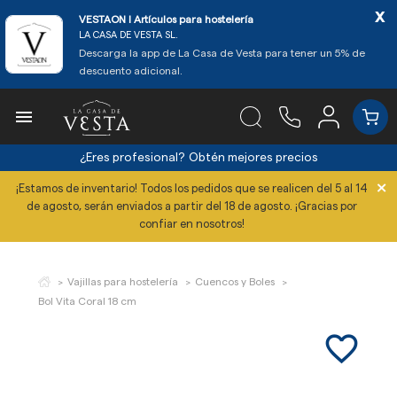
x
VESTAON l Artículos para hostelería
LA CASA DE VESTA SL.
Descarga la app de La Casa de Vesta para tener un 5% de
descuento adicional.

¿Eres profesional?
Obtén mejores precios
×
¡Estamos de inventario! Todos los pedidos que se realicen del 5 al 14
de agosto, serán enviados a partir del 18 de agosto. ¡Gracias por
confiar en nosotros!
Vajillas para hostelería
Cuencos y Boles
Bol Vita Coral 18 cm
favorite_border