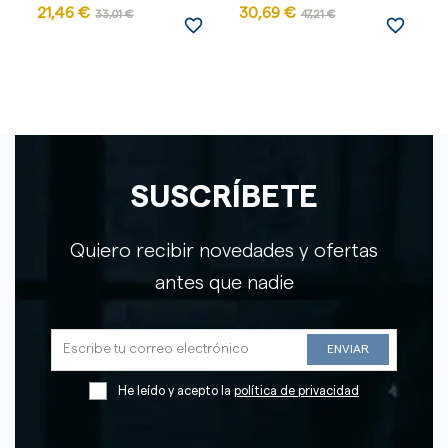
21,46 €
30,69 €
33,01 €
47,21 €
favorite_border
favorite_border
SUSCRÍBETE
Quiero recibir novedades y ofertas
antes que nadie
He leído y acepto la
política de privacidad