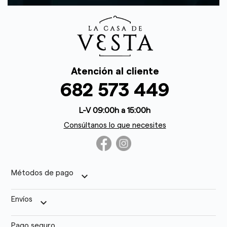
Atención al cliente
682 573 449
L-V 09:00h a 15:00h
Consúltanos lo que necesites
Métodos de pago
keyboard_arrow_down
Envíos
keyboard_arrow_down
Pago seguro