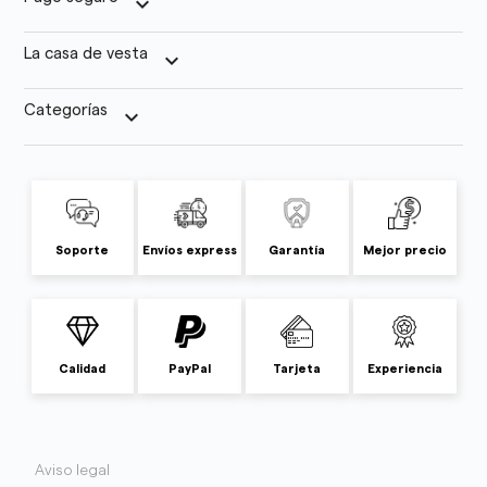
keyboard_arrow_down
La casa de vesta
keyboard_arrow_down
Categorías
keyboard_arrow_down
Soporte
Envíos express
Garantía
Mejor precio
Calidad
PayPal
Tarjeta
Experiencia
Aviso legal