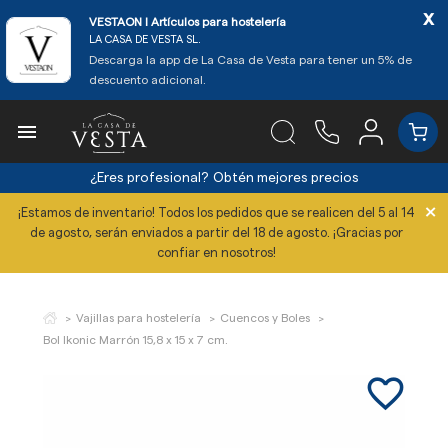
x
VESTAON l Artículos para hostelería
LA CASA DE VESTA SL.
Descarga la app de La Casa de Vesta para tener un 5% de
descuento adicional.

¿Eres profesional?
Obtén mejores precios
×
¡Estamos de inventario! Todos los pedidos que se realicen del 5 al 14
de agosto, serán enviados a partir del 18 de agosto. ¡Gracias por
confiar en nosotros!
Vajillas para hostelería
Cuencos y Boles
Bol Ikonic Marrón 15,8 x 15 x 7 cm.
favorite_border