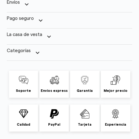
Envíos
keyboard_arrow_down
Pago seguro
keyboard_arrow_down
La casa de vesta
keyboard_arrow_down
Categorías
keyboard_arrow_down
Soporte
Envíos express
Garantía
Mejor precio
Calidad
PayPal
Tarjeta
Experiencia