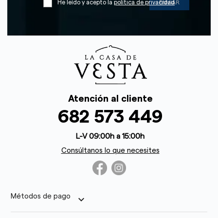
He leído y acepto la
política de privacidad
Atención al cliente
682 573 449
L-V 09:00h a 15:00h
Consúltanos lo que necesites
Métodos de pago
keyboard_arrow_down