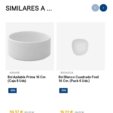
SIMILARES A ...
‹
›
ARIANE
BIDASOA
Bol Apilable Prime 16 Cm
Bol Blanco Cuadrado Fosil
Bo
(Caja 8 Uds)
14 Cm. (Pack 6 Uds.)
(C
-35%
-35%
39,37 €
19,22 €
60,57 €
29,57 €