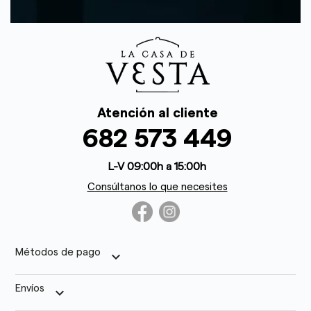
Atención al cliente
682 573 449
L-V 09:00h a 15:00h
Consúltanos lo que necesites
Métodos de pago
keyboard_arrow_down
Envíos
keyboard_arrow_down