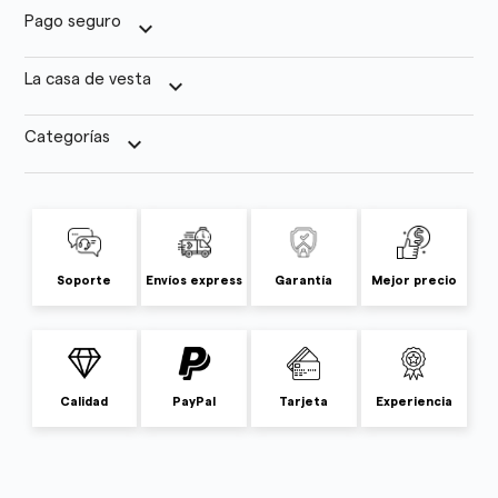
Pago seguro
keyboard_arrow_down
La casa de vesta
keyboard_arrow_down
Categorías
keyboard_arrow_down
Soporte
Envíos express
Garantía
Mejor precio
Calidad
PayPal
Tarjeta
Experiencia