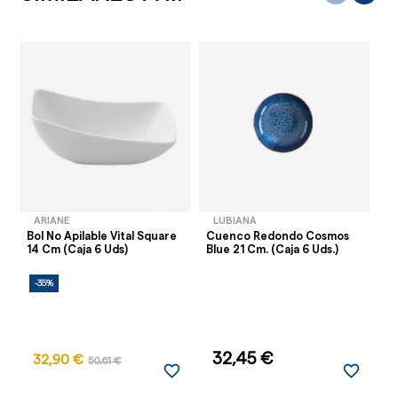
ARIANE
LUBIANA
Bol No Apilable Vital Square
Cuenco Redondo Cosmos
Bo
14 Cm (Caja 6 Uds)
Blue 21 Cm. (Caja 6 Uds.)
Po
-35%
-
32,45 €
32,90 €
50,61 €
favorite_border
favorite_border