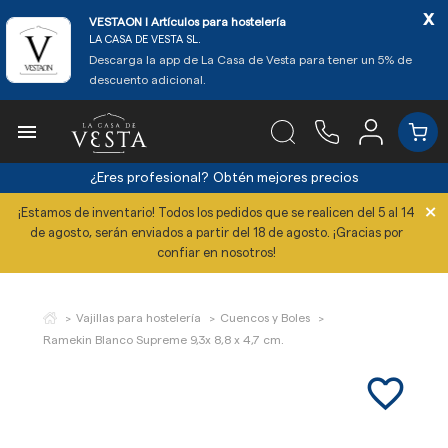
x
VESTAON l Artículos para hostelería
LA CASA DE VESTA SL.
Descarga la app de La Casa de Vesta para tener un 5% de
descuento adicional.

¿Eres profesional?
Obtén mejores precios
×
¡Estamos de inventario! Todos los pedidos que se realicen del 5 al 14
de agosto, serán enviados a partir del 18 de agosto. ¡Gracias por
confiar en nosotros!
Vajillas para hostelería
Cuencos y Boles
Ramekin Blanco Supreme 9,3x 8,8 x 4,7 cm.
favorite_border