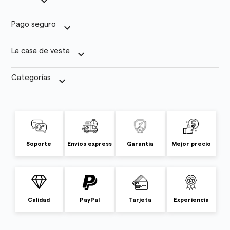
keyboard_arrow_down
Pago seguro
keyboard_arrow_down
La casa de vesta
keyboard_arrow_down
Categorías
keyboard_arrow_down
Soporte
Envíos express
Garantía
Mejor precio
Calidad
PayPal
Tarjeta
Experiencia