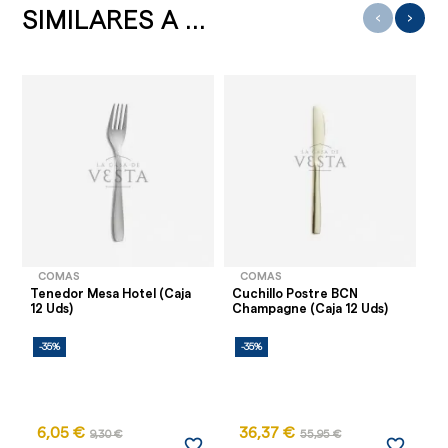
SIMILARES A ...
‹
›
COMAS
COMAS
Tenedor Mesa Hotel (Caja
Cuchillo Postre BCN
Cu
12 Uds)
Champagne (Caja 12 Uds)
(C
-35%
-35%
-
6,05 €
36,37 €
9,30 €
55,95 €
favorite_border
favorite_border