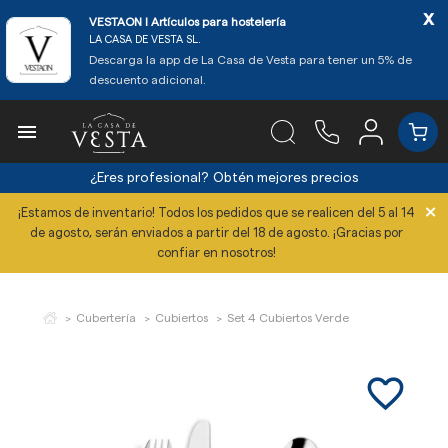
x
VESTAON l Artículos para hostelería
LA CASA DE VESTA SL.
Descarga la app de La Casa de Vesta para tener un 5% de
descuento adicional.

¿Eres profesional?
Obtén mejores precios
×
¡Estamos de inventario! Todos los pedidos que se realicen del 5 al 14
de agosto, serán enviados a partir del 18 de agosto. ¡Gracias por
confiar en nosotros!
Cubertería
Cubiertos
Set 4 Cubiertos Verde
favorite_border