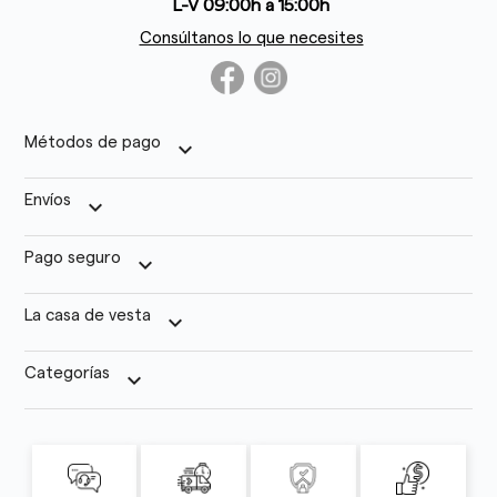
L-V 09:00h a 15:00h
Consúltanos lo que necesites
Métodos de pago
keyboard_arrow_down
Envíos
keyboard_arrow_down
Pago seguro
keyboard_arrow_down
La casa de vesta
keyboard_arrow_down
Categorías
keyboard_arrow_down