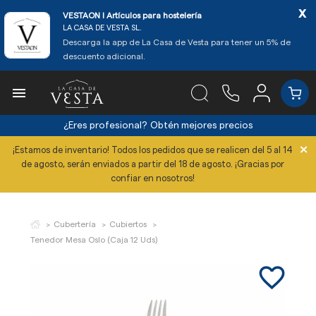
x
VESTAON l Artículos para hostelería
LA CASA DE VESTA SL.
Descarga la app de La Casa de Vesta para tener un 5% de
descuento adicional.

¿Eres profesional?
Obtén mejores precios
×
¡Estamos de inventario! Todos los pedidos que se realicen del 5 al 14
de agosto, serán enviados a partir del 18 de agosto. ¡Gracias por
confiar en nosotros!
Cubertería
Cubiertos
Tenedor Mesa Oslo (Caja 12 Uds)
favorite_border