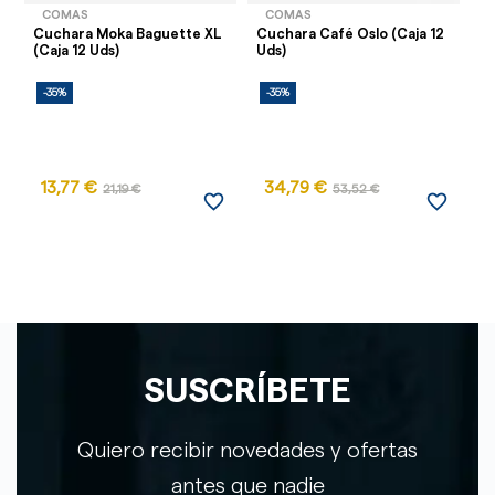
COMAS
COMAS
Cuchara Moka Baguette XL
Cuchara Café Oslo (Caja 12
Cu
(Caja 12 Uds)
Uds)
(C
-35%
-35%
-
13,77 €
34,79 €
1
21,19 €
53,52 €
favorite_border
favorite_border
SUSCRÍBETE
Quiero recibir novedades y ofertas
antes que nadie