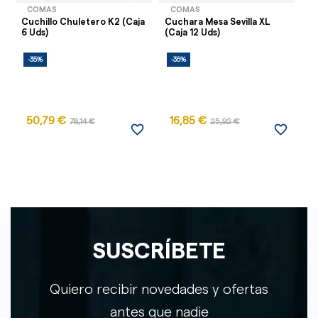
COMAS
COMAS
Cuchillo Chuletero K2 (Caja
Cuchara Mesa Sevilla XL
Cu
6 Uds)
(Caja 12 Uds)
(C
-35%
-35%
-
50,79 €
16,85 €
78,14 €
25,92 €
favorite_border
favorite_border
SUSCRÍBETE
Quiero recibir novedades y ofertas
antes que nadie