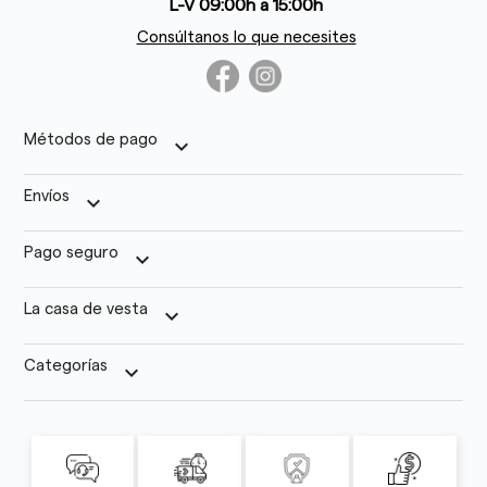
L-V 09:00h a 15:00h
Consúltanos lo que necesites
Métodos de pago
keyboard_arrow_down
Envíos
keyboard_arrow_down
Pago seguro
keyboard_arrow_down
La casa de vesta
keyboard_arrow_down
Categorías
keyboard_arrow_down